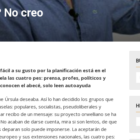
? No creo
e
B
cil a su gusto por la planificación está en el
B
la las cuatro pes: prensa, profes, políticos y
po
 conocen el abecé, solo leen autoayuda
e Úrsula deseaba. Así lo han decidido los grupos que
H
selas: populares, socialistas, pseudoliberales y
ar recibo de un mensaje: su proyecto orwelliano se ha
H
 No acaban de darse cuenta, mira si son lentos, de que
D
N
nos deparan solo puede imponerse. La aceptarán de
europeo y sus extensiones nacionales, las cuatro pes: