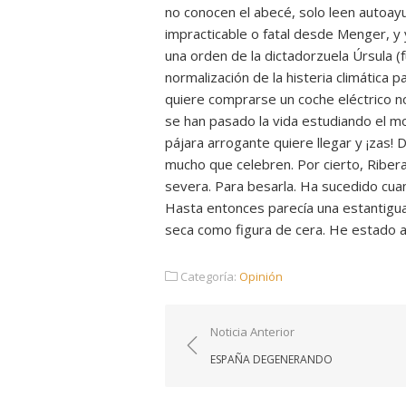
no conocen el abecé, solo leen autoayu
impracticable o fatal desde Menger, 
una orden de la dictadorzuela Úrsula (fu
normalización de la histeria climática
quiere comprarse un coche eléctrico 
se han pasado la vida estudiando el m
pájara arrogante quiere llegar y ¡zas!
mucho que celebren. Por cierto, Ribera 
severa. Para besarla. Ha sucedido cua
Hasta entonces parecía una estantigua s
seca como figura de cera. He estado a p
Categoría:
Opinión
Navegación
Noticia Anterior
de
ESPAÑA DEGENERANDO
entradas