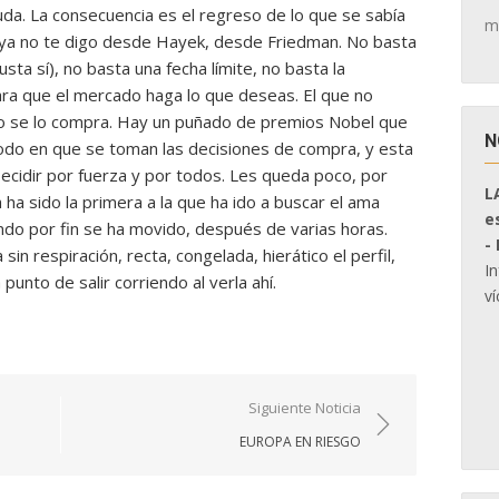
da. La consecuencia es el regreso de lo que se sabía
m
y ya no te digo desde Hayek, desde Friedman. No basta
sta sí), no basta una fecha límite, no basta la
 para que el mercado haga lo que deseas. El que no
no se lo compra. Hay un puñado de premios Nobel que
N
odo en que se toman las decisiones de compra, y esta
 Decidir por fuerza y por todos. Les queda poco, por
L
ha sido la primera a la que ha ido a buscar el ama
e
ndo por fin se ha movido, después de varias horas.
-
in respiración, recta, congelada, hierático el perfil,
I
unto de salir corriendo al verla ahí.
ví
Siguiente Noticia
EUROPA EN RIESGO