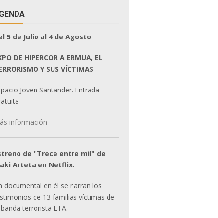
GENDA
el 5 de Julio al 4 de Agosto
XPO DE HIPERCOR A ERMUA, EL
ERRORISMO Y SUS VÍCTIMAS
spacio Joven Santander. Entrada
atuita
ás información
streno de "Trece entre mil" de
ñaki Arteta en Netflix.
n documental en él se narran los
estimonios de 13 familias víctimas de
 banda terrorista ETA.