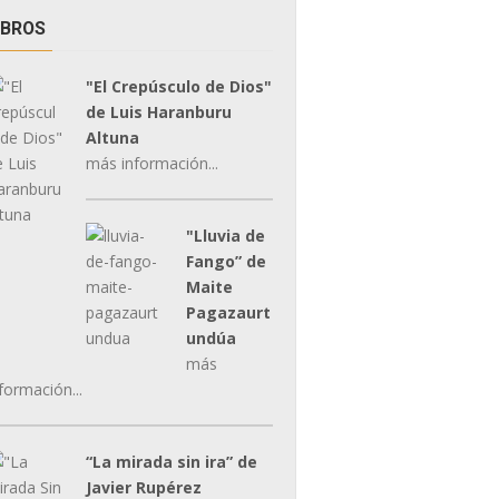
IBROS
"El Crepúsculo de Dios"
de Luis Haranburu
Altuna
más información...
"Lluvia de
Fango” de
Maite
Pagazaurt
undúa
más
formación...
“La mirada sin ira” de
Javier Rupérez