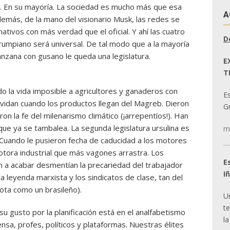
as. En su mayoría. La sociedad es mucho más que esa
A
demás, de la mano del visionario Musk, las redes se
nativos con más verdad que el oficial. Y ahí las cuatro
D
trumpiano será universal. De tal modo que a la mayoría
anzana con gusano le queda una legislatura.
E
T
o la vida imposible a agricultores y ganaderos con
E
olvidan cuando los productos llegan del Magreb. Dieron
Gr
n la fe del milenarismo climático (¡arrepentíos!). Han
 que ya se tambalea. La segunda legislatura ursulina es
m
 Cuando le pusieron fecha de caducidad a los motores
tora industrial que más vagones arrastra. Los
E
n a acabar desmentían la precariedad del trabajador
I
la leyenda marxista y los sindicatos de clase, tan del
jota como un brasileño).
U
t
su gusto por la planificación está en el analfabetismo
la
ensa, profes, políticos y plataformas. Nuestras élites