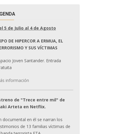
GENDA
el 5 de Julio al 4 de Agosto
XPO DE HIPERCOR A ERMUA, EL
ERRORISMO Y SUS VÍCTIMAS
spacio Joven Santander. Entrada
atuita
ás información
streno de "Trece entre mil" de
ñaki Arteta en Netflix.
n documental en él se narran los
estimonios de 13 familias víctimas de
 banda terrorista ETA.