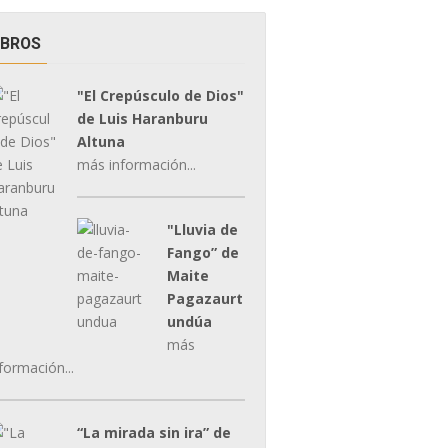
IBROS
"El Crepúsculo de Dios"
de Luis Haranburu
Altuna
más información...
"Lluvia de
Fango” de
Maite
Pagazaurt
undúa
más
formación...
“La mirada sin ira” de