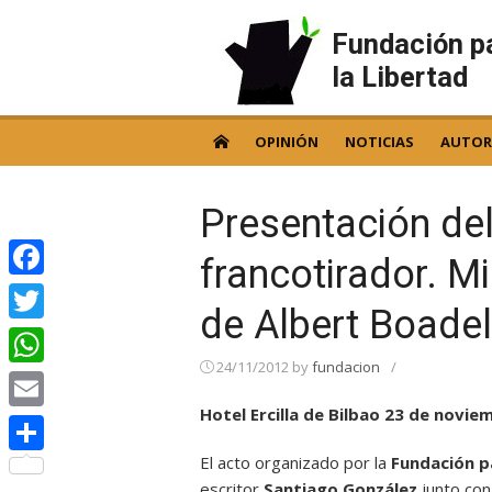
Skip
to
Fundación p
content
la Libertad
OPINIÓN
NOTICIAS
AUTOR
Presentación del 
francotirador. M
Facebook
de Albert Boadel
Twitter
24/11/2012
by
fundacion
/
WhatsApp
Hotel Ercilla de Bilbao 23 de novie
Email
El acto organizado por la
Fundación p
Compartir
escritor
Santiago González
junto con 