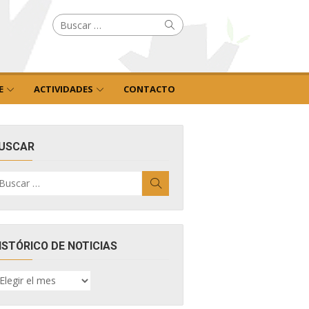
Buscar
Buscar
por:
E
ACTIVIDADES
CONTACTO
USCAR
uscar
Buscar
r:
ISTÓRICO DE NOTICIAS
ISTÓRICO
E
OTICIAS