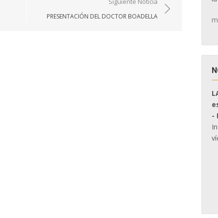
Siguiente Noticia
PRESENTACIÓN DEL DOCTOR BOADELLA
m
N
L
e
-
I
ví