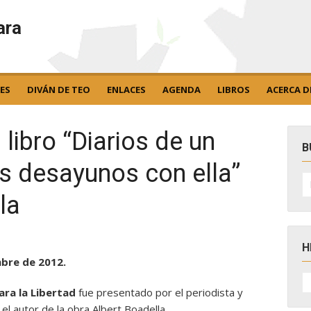
ara
ES
DIVÁN DE TEO
ENLACES
AGENDA
LIBROS
ACERCA D
libro “Diarios de un
B
is desayunos con ella”
B
po
la
H
mbre de 2012.
H
D
ara la Libertad
fue presentado por el periodista y
N
el autor de la obra Albert Boadella.