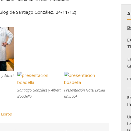
l Blog de Santiago González, 24/11/12)
A
D
E
T
E
Gr
 y Albert
m
Santiago González y Albert
Presentación Hotel Ercilla
Boadella
(Bilbao)
E
I
,
Libros
U
t
la