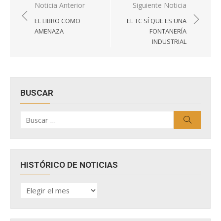
Navegación
Noticia Anterior
Siguiente Noticia
de
EL LIBRO COMO
EL TC SÍ QUE ES UNA
entradas
AMENAZA
FONTANERÍA
INDUSTRIAL
BUSCAR
Buscar
Buscar
por:
HISTÓRICO DE NOTICIAS
HISTÓRICO
DE
NOTICIAS