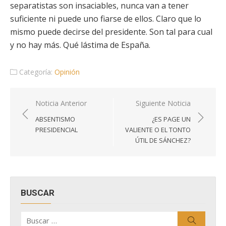
separatistas son insaciables, nunca van a tener
suficiente ni puede uno fiarse de ellos. Claro que lo
mismo puede decirse del presidente. Son tal para cual
y no hay más. Qué lástima de España.
Categoría:
Opinión
Navegación
Noticia Anterior
Siguiente Noticia
de
ABSENTISMO
¿ES PAGE UN
entradas
PRESIDENCIAL
VALIENTE O EL TONTO
ÚTIL DE SÁNCHEZ?
BUSCAR
Buscar
Buscar
por: