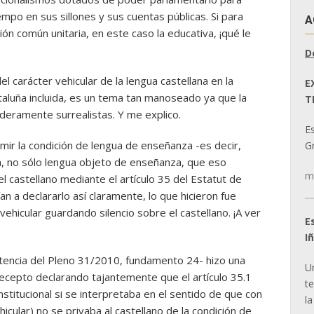
po en sus sillones y sus cuentas públicas. Si para
A
ción común unitaria, en este caso la educativa, ¡qué le
D
l carácter vehicular de la lengua castellana en la
E
aluña incluida, es un tema tan manoseado ya que la
T
deramente surrealistas. Y me explico.
E
imir la condición de lengua de enseñanza -es decir,
Gr
, no sólo lengua objeto de enseñanza, que eso
m
el castellano mediante el artículo 35 del Estatut de
an a declararlo así claramente, lo que hicieron fue
ehicular guardando silencio sobre el castellano. ¡A ver
E
I
entencia del Pleno 31/2010, fundamento 24- hizo una
U
ecepto declarando tajantemente que el artículo 35.1
t
stitucional si se interpretaba en el sentido de que con
la
icular) no se privaba al castellano de la condición de