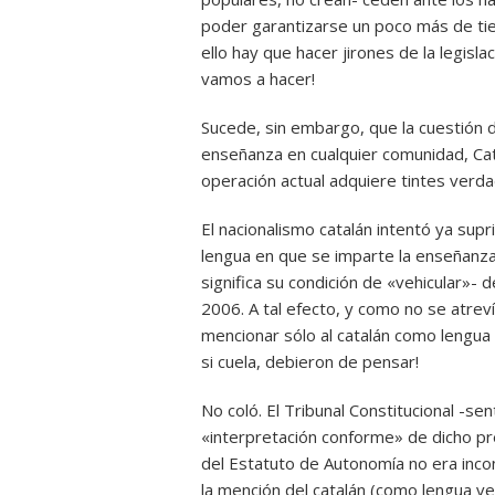
poder garantizarse un poco más de tiem
ello hay que hacer jirones de la legisla
vamos a hacer!
Sucede, sin embargo, que la cuestión de
enseñanza en cualquier comunidad, Cat
operación actual adquiere tintes verda
El nacionalismo catalán intentó ya supr
lengua en que se imparte la enseñanza
significa su condición de «vehicular»- d
2006. A tal efecto, y como no se atreví
mencionar sólo al catalán como lengua v
si cuela, debieron de pensar!
No coló. El Tribunal Constitucional -s
«interpretación conforme» de dicho pr
del Estatuto de Autonomía no era incon
la mención del catalán (como lengua veh