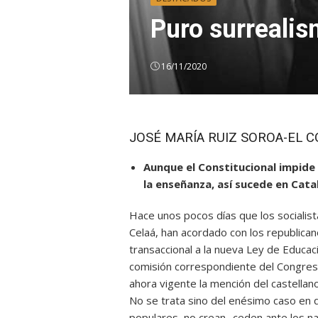
Puro surreali
16/11/2020
JOSÉ MARÍA RUIZ SOROA-EL 
Aunque el Constitucional impide 
la enseñanza, así sucede en Cat
Hace unos pocos días que los socialis
Celaá, han acordado con los republica
transaccional a la nueva Ley de Educac
comisión correspondiente del Congres
ahora vigente la mención del castellan
No se trata sino del enésimo caso en qu
populares, no crean- ceden ante los n