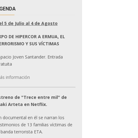
GENDA
el 5 de Julio al 4 de Agosto
XPO DE HIPERCOR A ERMUA, EL
ERRORISMO Y SUS VÍCTIMAS
spacio Joven Santander. Entrada
atuita
ás información
streno de "Trece entre mil" de
ñaki Arteta en Netflix.
n documental en él se narran los
estimonios de 13 familias víctimas de
 banda terrorista ETA.