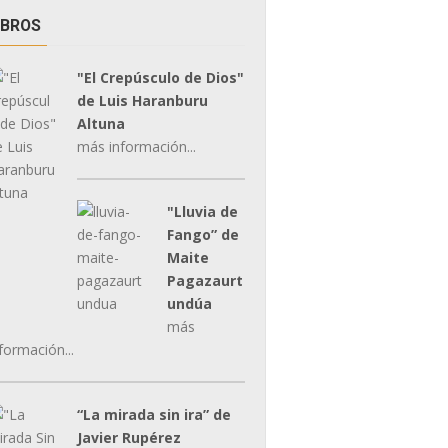
IBROS
"El Crepúsculo de Dios"
de Luis Haranburu
Altuna
más información...
"Lluvia de
Fango” de
Maite
Pagazaurt
undúa
más
formación...
“La mirada sin ira” de
Javier Rupérez