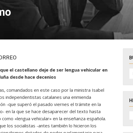
smo
CORREO
B
que el castellano deje de ser lengua vehicular en
B
po
aluña desde hace decenios
tas, comandados en este caso por la ministra Isabel
nos independentistas catalanes una enmienda
H
ión -que superó el pasado viernes el trámite en la
o- en la que se hace desaparecer del texto hasta
H
D
o como «lengua vehicular» en la enseñanza española.
N
e los socialistas -antes también lo hicieron los
acionalismos dotados de poder parlamentario para