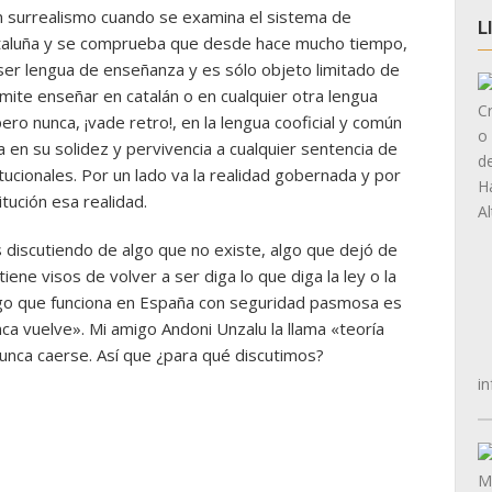
 surrealismo cuando se examina el sistema de
L
taluña y se comprueba que desde hace mucho tiempo,
 ser lengua de enseñanza y es sólo objeto limitado de
mite enseñar en catalán o en cualquier otra lengua
pero nunca, ¡vade retro!, en la lengua cooficial y común
 en su solidez y pervivencia a cualquier sentencia de
itucionales. Por un lado va la realidad gobernada y por
tución esa realidad.
os discutiendo de algo que no existe, algo que dejó de
ene visos de volver a ser diga lo que diga la ley o la
 algo que funciona en España con seguridad pasmosa es
nca vuelve». Mi amigo Andoni Unzalu la llama «teoría
nunca caerse. Así que ¿para qué discutimos?
in