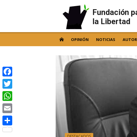
Skip
to
Fundación p
content
la Libertad
OPINIÓN
NOTICIAS
AUTOR
Facebook
Twitter
WhatsApp
Email
Compartir
DESTACADOS