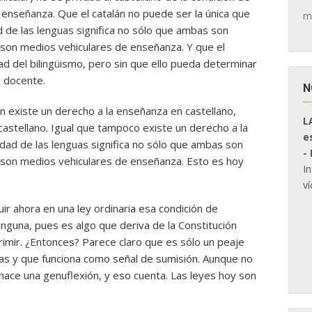
a enseñanza. Que el catalán no puede ser la única que
m
ad de las lenguas significa no sólo que ambas son
son medios vehiculares de enseñanza. Y que el
d del bilingüismo, pero sin que ello pueda determinar
a docente.
N
ón existe un derecho a la enseñanza en castellano,
L
astellano. Igual que tampoco existe un derecho a la
e
lidad de las lenguas significa no sólo que ambas son
-
son medios vehiculares de enseñanza. Esto es hoy
I
ví
luir ahora en una ley ordinaria esa condición de
inguna, pues es algo que deriva de la Constitución
imir. ¿Entonces? Parece claro que es sólo un peaje
tas y que funciona como señal de sumisión. Aunque no
hace una genuflexión, y eso cuenta. Las leyes hoy son