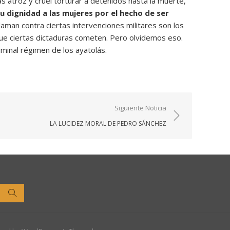
 atroz y cruel torturar a detenidos hasta la muerte,
u dignidad a las mujeres por el hecho de ser
laman contra ciertas intervenciones militares son los
ue ciertas dictaduras cometen. Pero olvidemos eso.
iminal régimen de los ayatolás.
Siguiente Noticia
LA LUCIDEZ MORAL DE PEDRO SÁNCHEZ
Buscar