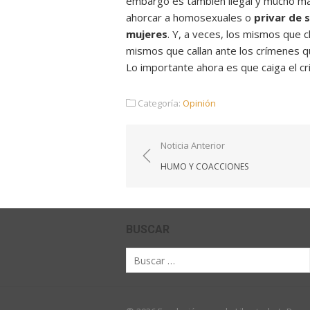
embargo es también ilegal y mucho más
ahorcar a homosexuales o
privar de s
mujeres
. Y, a veces, los mismos que c
mismos que callan ante los crímenes q
Lo importante ahora es que caiga el cr
Categoría:
Opinión
Navegación
Noticia Anterior
de
HUMO Y COACCIONES
entradas
BUSCAR
Buscar
por: