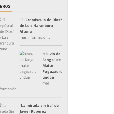
IBROS
"El Crepúsculo de Dios"
de Luis Haranburu
Altuna
más información...
"Lluvia de
Fango” de
Maite
Pagazaurt
undúa
más
formación...
“La mirada sin ira” de
Javier Rupérez