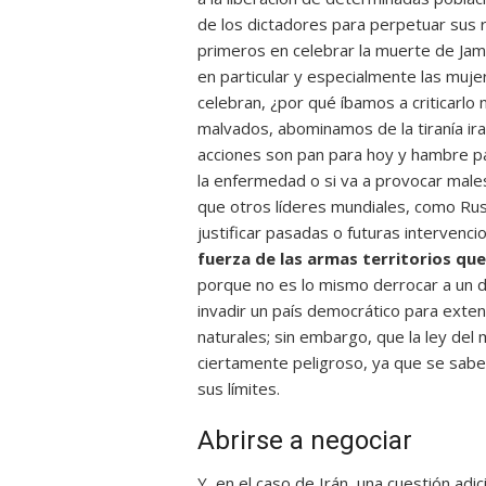
de los dictadores para perpetuar sus 
primeros en celebrar la muerte de Jame
en particular y especialmente las mujer
celebran, ¿por qué íbamos a criticarlo
malvados, abominamos de la tiranía ira
acciones son pan para hoy y hambre pa
la enfermedad o si va a provocar males
que otros líderes mundiales, como Rusi
justificar pasadas o futuras intervenc
fuerza de las armas territorios qu
porque no es lo mismo derrocar a un d
invadir un país democrático para exte
naturales; sin embargo, que la ley del 
ciertamente peligroso, ya que se sab
sus límites.
Abrirse a negociar
Y, en el caso de Irán, una cuestión adi