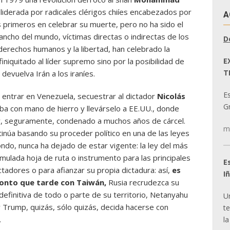
liderada por radicales clérigos chiíes encabezados por
A
os primeros en celebrar su muerte, pero no ha sido el
 ancho del mundo, víctimas directas o indirectas de los
D
derechos humanos y la libertad, han celebrado la
E
finiquitado al líder supremo sino por la posibilidad de
T
devuelva Irán a los iraníes.
E
entrar en Venezuela, secuestrar al dictador
Nicolás
Gr
aba con mano de hierro y llevárselo a EE.UU., donde
, seguramente, condenado a muchos años de cárcel.
m
tinúa basando su proceder político en una de las leyes
ndo, nunca ha dejado de estar vigente: la ley del más
imulada hoja de ruta o instrumento para las principales
E
ctadores o para afianzar su propia dictadura: así,
es
I
onto que tarde con Taiwán,
Rusia recrudezca su
definitiva de todo o parte de su territorio, Netanyahu
U
 Trump, quizás, sólo quizás, decida hacerse con
t
.
la