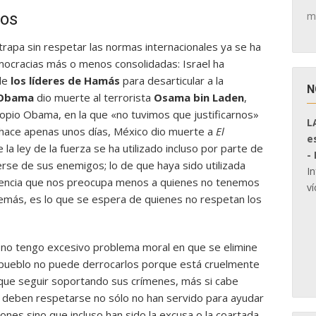
m
dos
átrapa sin respetar las normas internacionales ya se ha
mocracias más o menos consolidadas: Israel ha
de
los líderes de Hamás
para desarticular a la
N
Obama
dio muerte al terrorista
Osama bin Laden
,
ropio Obama, en la que «no tuvimos que justificarnos»
L
y, hace apenas unos días, México dio muerte a
El
e
 la ley de la fuerza se ha utilizado incluso por parte de
-
se de sus enemigos; lo de que haya sido utilizada
I
idencia que nos preocupa menos a quienes no tenemos
ví
además, es lo que se espera de quienes no respetan los
 no tengo excesivo problema moral en que se elimine
 pueblo no puede derrocarlos porque está cruelmente
 que seguir soportando sus crímenes, más si cabe
e deben respetarse no sólo no han servido para ayudar
ones sino que incluso han sido la excusa o la coartada