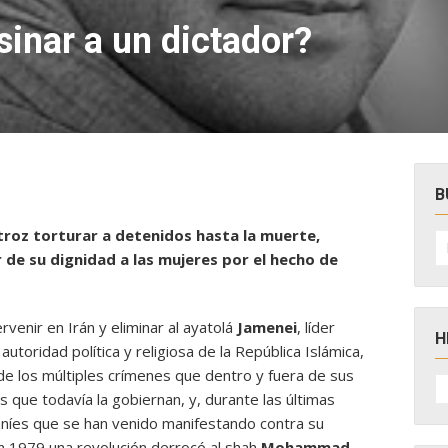
inar a un dictador?
B
troz torturar a detenidos hasta la muerte,
B
po
de su dignidad a las mujeres por el hecho de
rvenir en Irán y eliminar al ayatolá
Jamenei
, líder
H
oridad política y religiosa de la República Islámica,
de los múltiples crímenes que dentro y fuera de sus
H
D
 que todavía la gobiernan, y, durante las últimas
N
aníes que se han venido manifestando contra su
n 1979 una revolución derrocó al shah
Mohammad