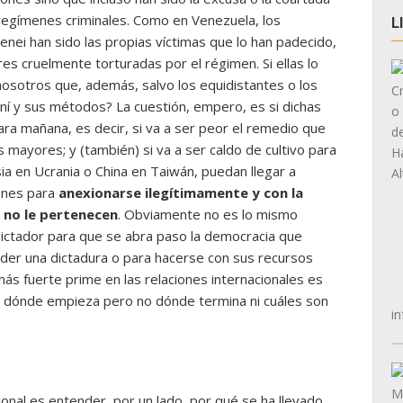
regímenes criminales. Como en Venezuela, los
L
nei han sido las propias víctimas que lo han padecido,
es cruelmente torturadas por el régimen. Si ellas lo
 nosotros que, además, salvo los equidistantes o los
ní y sus métodos? La cuestión, empero, es si dichas
ra mañana, es decir, si va a ser peor el remedio que
 mayores; y (también) si va a ser caldo de cultivo para
a en Ucrania o China en Taiwán, puedan llegar a
iones para
anexionarse ilegítimamente y con la
e no le pertenecen
. Obviamente no es lo mismo
ictador para que se abra paso la democracia que
nder una dictadura o para hacerse con sus recursos
más fuerte prime en las relaciones internacionales es
e dónde empieza pero no dónde termina ni cuáles son
in
cional es entender, por un lado, por qué se ha llevado