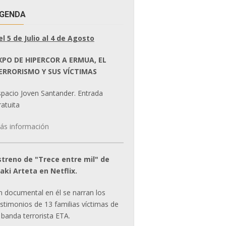
GENDA
el 5 de Julio al 4 de Agosto
XPO DE HIPERCOR A ERMUA, EL
ERRORISMO Y SUS VÍCTIMAS
spacio Joven Santander. Entrada
atuita
ás información
streno de "Trece entre mil" de
ñaki Arteta en Netflix.
n documental en él se narran los
estimonios de 13 familias víctimas de
 banda terrorista ETA.