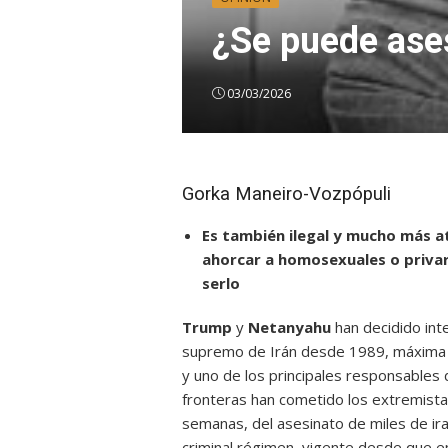
¿Se puede ases
03/03/2026
Gorka Maneiro-Vozpópuli
Es también ilegal y mucho más a
ahorcar a homosexuales o privar 
serlo
Trump
y
Netanyahu
han decidido inte
supremo de Irán desde 1989, máxima aut
y uno de los principales responsables 
fronteras han cometido los extremistas
semanas, del asesinato de miles de ir
criminal régimen, vigente desde que e