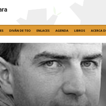
ara
ES
DIVÁN DE TEO
ENLACES
AGENDA
LIBROS
ACERCA D