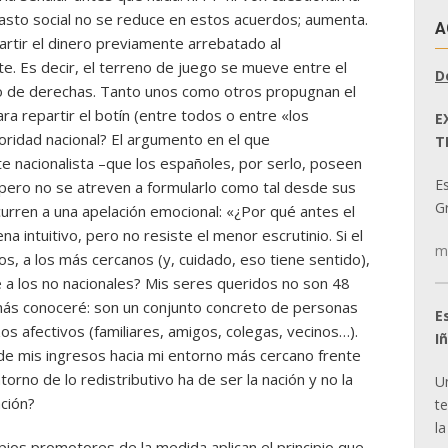
 gasto social no se reduce en estos acuerdos; aumenta.
A
artir el dinero previamente arrebatado al
te. Es decir, el terreno de juego se mueve entre el
D
mo de derechas. Tanto unos como otros propugnan el
ara repartir el botín (entre todos o entre «los
E
ioridad nacional? El argumento en el que
T
 nacionalista –que los españoles, por serlo, poseen
E
pero no se atreven a formularlo como tal desde sus
Gr
urren a una apelación emocional: «¿Por qué antes el
a intuitivo, pero no resiste el menor escrutinio. Si el
m
yos, a los más cercanos (y, cuidado, eso tiene sentido),
 a los no nacionales? Mis seres queridos no son 48
más conoceré: son un conjunto concreto de personas
E
os afectivos (familiares, amigos, colegas, vecinos…).
I
n de mis ingresos hacia mi entorno más cercano frente
torno de lo redistributivo ha de ser la nación y no la
U
ación?
t
la
opios promotores de la medida aplican el principio que