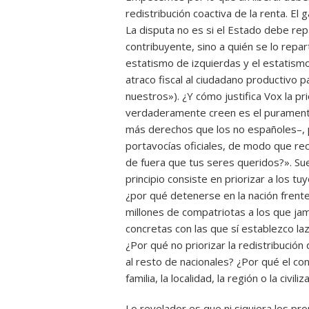
redistribución coactiva de la renta. El
La disputa no es si el Estado debe rep
contribuyente, sino a quién se lo repar
estatismo de izquierdas y el estatis
atraco fiscal al ciudadano productivo p
nuestros»). ¿Y cómo justifica Vox la pr
verdaderamente creen es el puramente
más derechos que los no españoles–, 
portavocías oficiales, de modo que rec
de fuera que tus seres queridos?». Suen
principio consiste en priorizar a los tu
¿por qué detenerse en la nación frente
millones de compatriotas a los que ja
concretas con las que sí establezco laz
¿Por qué no priorizar la redistribució
al resto de nacionales? ¿Por qué el con
familia, la localidad, la región o la civiliz
Lo revelador es que ni siquiera los pr