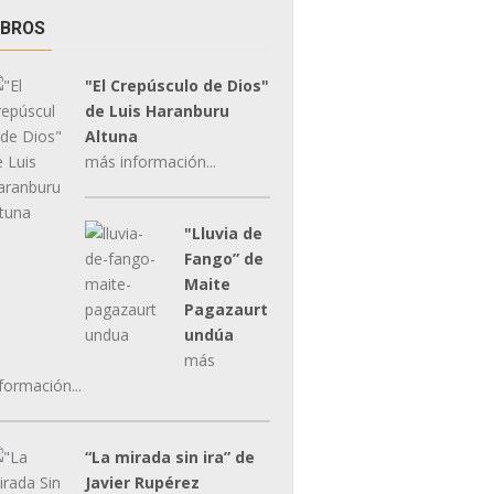
IBROS
"El Crepúsculo de Dios"
de Luis Haranburu
Altuna
más información...
"Lluvia de
Fango” de
Maite
Pagazaurt
undúa
más
formación...
“La mirada sin ira” de
Javier Rupérez