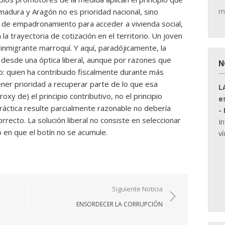
m
adura y Aragón no es prioridad nacional, sino
s de empadronamiento para acceder a vivienda social,
a la trayectoria de cotización en el territorio. Un joven
inmigrante marroquí. Y aquí, paradójicamente, la
desde una óptica liberal, aunque por razones que
N
o: quien ha contribuido fiscalmente durante más
ner prioridad a recuperar parte de lo que esa
L
oxy de) el principio contributivo, no el principio
e
 práctica resulte parcialmente razonable no debería
-
rrecto. La solución liberal no consiste en seleccionar
I
no en que el botín no se acumule.
ví
Siguiente Noticia
ENSORDECER LA CORRUPCIÓN