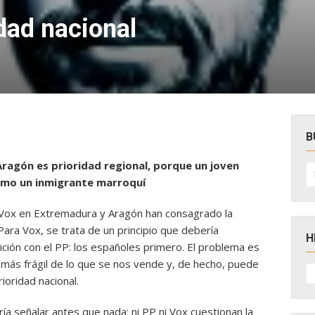
idad nacional
B
agón es prioridad regional, porque un joven
B
po
omo un inmigrante marroquí
Vox en Extremadura y Aragón han consagrado la
 Para Vox, se trata de un principio que debería
H
ición con el PP: los españoles primero. El problema
es
más frágil de lo que se nos vende y, de hecho, puede
H
D
ioridad nacional.
N
a señalar antes que nada: ni PP ni Vox cuestionan la