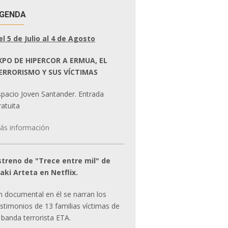
GENDA
el 5 de Julio al 4 de Agosto
XPO DE HIPERCOR A ERMUA, EL
ERRORISMO Y SUS VÍCTIMAS
spacio Joven Santander. Entrada
atuita
ás información
streno de "Trece entre mil" de
ñaki Arteta en Netflix.
n documental en él se narran los
estimonios de 13 familias víctimas de
 banda terrorista ETA.