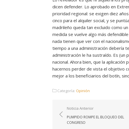
dicen defender. Lo aprobado en Extrem
prioridad regional: se exigen diez año
cinco para el alquiler social, y se puntú
madrileño queda tan excluido como un 
medida se vuelve algo más defendible 
nada tienen que ver con el nacionalism
tiempo a una administración debería te
administración le ha sustraído. Es (un pr
nacional. Ahora bien, que la aplicación
hacernos perder de vista el objetivo co
mejor a los beneficiarios del botín, si
Categoría:
Opinión
Navegación
Noticia Anterior
de
PUMPIDO ROMPE EL BLOQUEO DEL
entradas
CONGRESO