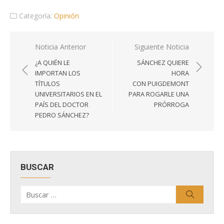
Categoría:
Opinión
Navegación
Noticia Anterior
Siguiente Noticia
de
¿A QUIÉN LE
SÁNCHEZ QUIERE
entradas
IMPORTAN LOS
HORA
TÍTULOS
CON PUIGDEMONT
UNIVERSITARIOS EN EL
PARA ROGARLE UNA
PAÍS DEL DOCTOR
PRÓRROGA
PEDRO SÁNCHEZ?
BUSCAR
Buscar
Buscar
por: