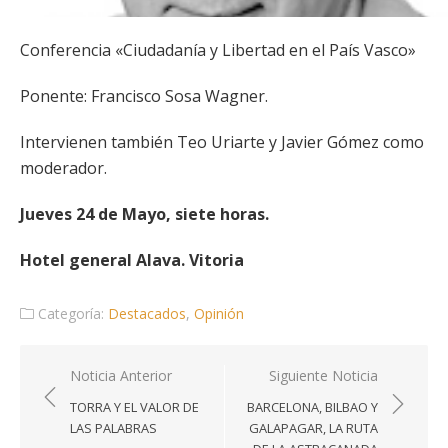
Conferencia «Ciudadanía y Libertad en el País Vasco»
Ponente: Francisco Sosa Wagner.
Intervienen también Teo Uriarte y Javier Gómez como
moderador.
Jueves 24 de Mayo, siete horas.
Hotel general Alava. Vitoria
Categoría:
Destacados
,
Opinión
Navegación
Noticia Anterior
Siguiente Noticia
de
TORRA Y EL VALOR DE
BARCELONA, BILBAO Y
entradas
LAS PALABRAS
GALAPAGAR, LA RUTA