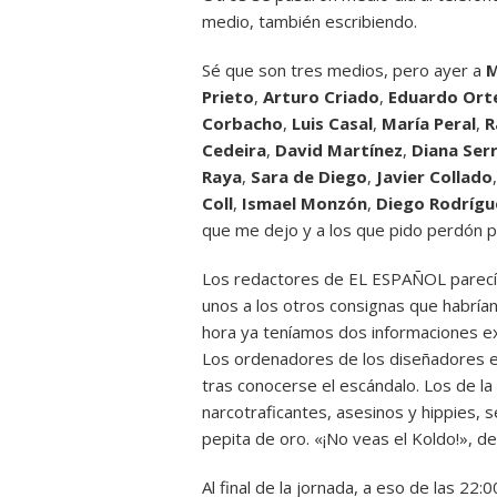
medio, también escribiendo.
Sé que son tres medios, pero ayer a
M
Prieto
,
Arturo Criado
,
Eduardo Ort
Corbacho
,
Luis Casal
,
María Peral
,
R
Cedeira
,
David Martínez
,
Diana Ser
Raya
,
Sara de Diego
,
Javier Collado
Coll
,
Ismael Monzón
,
Diego Rodrígu
que me dejo y a los que pido perdón p
Los redactores de EL ESPAÑOL parec
unos a los otros consignas que habría
hora ya teníamos dos informaciones exc
Los ordenadores de los diseñadores e
tras conocerse el escándalo. Los de la
narcotraficantes, asesinos y hippies,
pepita de oro. «¡No veas el Koldo!», de
Al final de la jornada, a eso de las 22