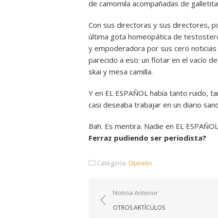
de camomila acompañadas de galletitas
Con sus directoras y sus directores, p
última gota homeopática de testostero
y empoderadora por sus cero noticias 
parecido a eso: un flotar en el vacío d
skai y mesa camilla.
Y en EL ESPAÑOL había tanto ruido, ta
casi deseaba trabajar en un diario sanc
Bah. Es mentira. Nadie en EL ESPAÑO
Ferraz pudiendo ser periodista?
Categoría:
Opinión
Navegación
Noticia Anterior
de
OTROS ARTÍCULOS
entradas