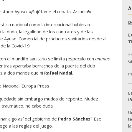
A
stado Ayuso. «¡Sujétame el cubata, Arcadio!».
D
ticia nacional como la internacional hubieran
 la duda, la legalidad de los contratos y de las
E
e Ayuso. Comercial de productos sanitarios desde al
T
de la Covid-19.
E
 con el mundillo sanitario se limita (especulo con
animus
Gr
mientras apartaba borrachos de la puerta del club
s a dos manos que ni
Rafael Nadal
.
m
a Nacional.
Europa Press
E
n quedado sin embargo mudos de repente. Mudez
I
 traumático, no cabe duda.
U
nar algo así del gobierno de
Pedro Sánchez
? Ese
t
ego a las reglas del juego.
la