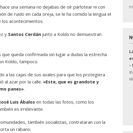
m
o hace una semana no dejabas de oír parlotear ni con
ón de ruido en cada oreja, se le ha comido la lengua el
 los acontecimientos.
ez y
Santos Cerdán
junto a Koldo no demuestran
N
L
s que queda confirmada sin lugar a dudas la estrecha
e
con Koldo, tampoco.
-
I
o a las cajas de sus avales para que los protegiera
ví
ó al azar por la calle.
«Este, que es grandote y
omo panes»
.
José Luis Ábalos
en todas las fotos, como los
ambién es irrelevante.
comunidades, también socialistas, contrataran con la
orta un rábano.