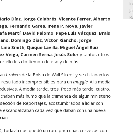
ario Díaz
,
Jorge Calabrés
,
Vicente Ferrer
,
Alberto
ega
,
Fernando Garea
,
Irene P. Nova
,
Javier
afa Martí
,
David Palomo
,
Pepe Luis Vázquez
,
Brais
rano
,
Domingo Díaz
,
Víctor Riancho
,
Jorge
,
Lina Smith
,
Quique Lavilla
,
Miguel Ángel Ruiz
ez Veiga
,
Carmen Serna
,
Jesús Soler
y tantos otros
or ello les dio tiempo de eso y de más.
ían
brokers
de la Bolsa de Wall Street y se chillaban los
n resultado incomprensibles para un
muggle
. A la media
lusivas. A media tarde, tres. Poco más tarde, cuatro.
chaban más humo que la chimenea de algún ministerio
 sección de Reportajes, acostumbrados a lidiar con
 se escandalizaban cada vez que daban con una nueva
cían.
:00, todavía nos quedó un rato para unas cervezas con