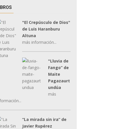
IBROS
"El Crepúsculo de Dios"
de Luis Haranburu
Altuna
más información...
"Lluvia de
Fango” de
Maite
Pagazaurt
undúa
más
formación...
“La mirada sin ira” de
Javier Rupérez