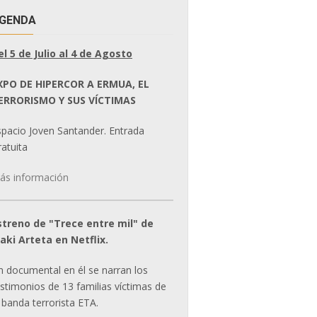
GENDA
el 5 de Julio al 4 de Agosto
XPO DE HIPERCOR A ERMUA, EL
ERRORISMO Y SUS VÍCTIMAS
spacio Joven Santander. Entrada
atuita
ás información
streno de "Trece entre mil" de
ñaki Arteta en Netflix.
n documental en él se narran los
estimonios de 13 familias víctimas de
 banda terrorista ETA.