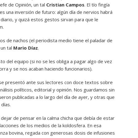
jefe de Opinión, un tal
Cristian Campos
. El tío fingía
es una inversión de futuro: algún día de nervios habrá
 diario, y quizá estos gestos sirvan para que le
m.
los de nachos (el periodista medio tiene el paladar de
 un tal
Mario Díaz
.
to del equipo (si no se les obliga a pagar algo de vez
rra y se nos acaban haciendo funcionarios).
se presentó ante sus lectores con doce textos sobre
análisis políticos, editorial y opinión. Nos guardamos sin
ron publicadas a lo largo del día de ayer, y otras que
días.
 dejar de pensar en la calma chicha que debía de estar
cciones de los medios de la koldosfera. En esa
anza bovina, regada con generosas dosis de infusiones