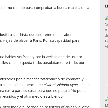
L
obierno canario para comprobar la buena marcha de la
oldosfera sanchista que uno teme que acaben
 viajes de placer a París. Por su capacidad para
e hables sin freno y con la verbosidad de un loro
 calles cuando queda todo, absolutamente todo, por
 miércoles por la mañana zafarrancho de combate y
in
barco en Omaha Beach de
Salvar al soldado Ryan
. El que
una extra para su casa, para que no pasara frío por la
reunidos y el otro medio escribiendo.
, otro medio buceando en registros oficiales y el otro