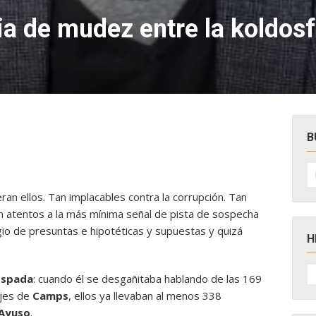
a de mudez entre la koldosf
B
B
po
ran ellos. Tan implacables contra la corrupción. Tan
an atentos a la más mínima señal de pista de sospecha
gio de presuntas e hipotéticas y supuestas y quizá
H
H
D
Espada
: cuando él se desgañitaba hablando de las 169
N
ajes de
Camps
, ellos ya llevaban al menos 338
 Ayuso
.