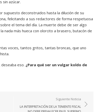
 sin azúcar.
or supuesto deconstruidos hasta la dilución de su
na, felicitando a sus redactores de forma respetuosa
sobre el tema del día. La muerte debe de ser algo
e la nada más hueca con olorcito a brasero, butacón de
ntas voces, tantos gritos, tantas broncas, que uno
hista.
L deseaba eso.
¿Para qué ser un vulgar koldo de
Siguiente Noticia
LA INTERPRETACIÓN DE LA TENIENTE FISCAL
NO DEBE PREVALECER EN EL SUPREMO