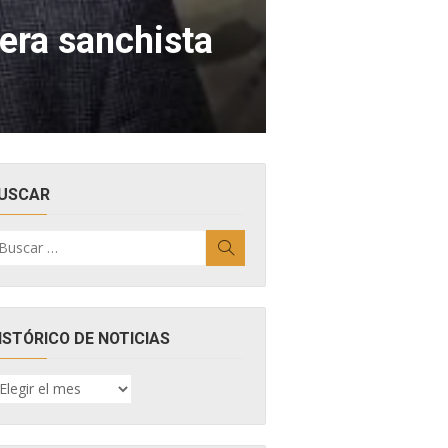
era sanchista
USCAR
uscar
Buscar
r:
ISTÓRICO DE NOTICIAS
ISTÓRICO
E
OTICIAS