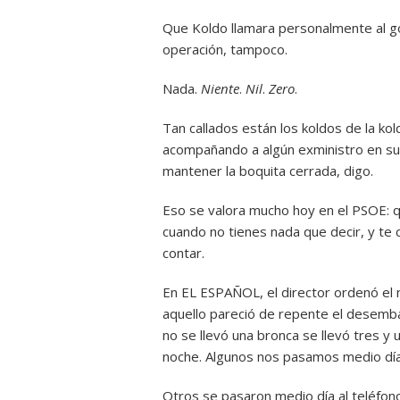
Que Koldo llamara personalmente al g
operación, tampoco.
Nada.
Niente
.
Nil
.
Zero
.
Tan callados están los koldos de la k
acompañando a algún exministro en sus
mantener la boquita cerrada, digo.
Eso se valora mucho hoy en el PSOE: qu
cuando no tienes nada que decir, y te
contar.
En EL ESPAÑOL, el director ordenó el
aquello pareció de repente el desem
no se llevó una bronca se llevó tres y 
noche. Algunos nos pasamos medio día 
Otros se pasaron medio día al teléfono