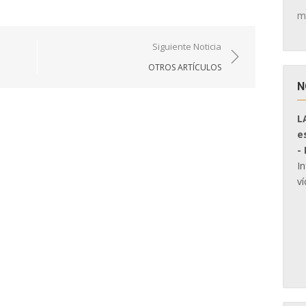
m
Siguiente Noticia
OTROS ARTÍCULOS
N
L
e
-
I
ví