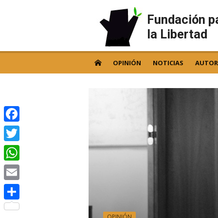
Skip
to
Fundación p
content
la Libertad
OPINIÓN
NOTICIAS
AUTOR
Facebook
Twitter
WhatsApp
Email
Compartir
OPINIÓN