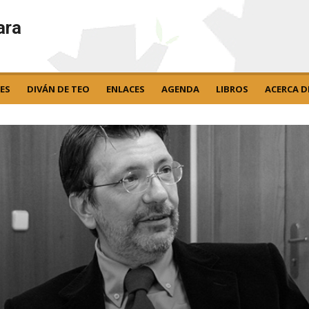
ara
ES
DIVÁN DE TEO
ENLACES
AGENDA
LIBROS
ACERCA D