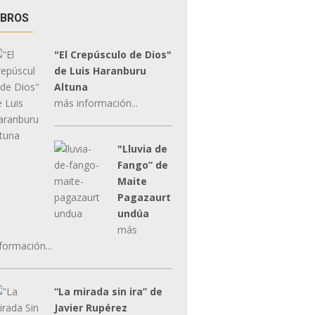
IBROS
"El Crepúsculo de Dios"
de Luis Haranburu
Altuna
más información...
"Lluvia de
Fango” de
Maite
Pagazaurt
undúa
más
formación...
“La mirada sin ira” de
Javier Rupérez