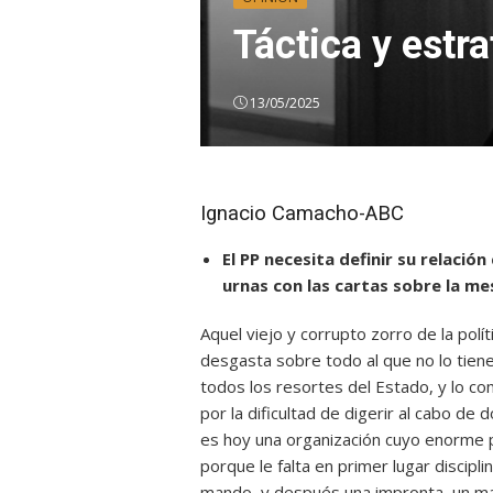
Táctica y estra
13/05/2025
Ignacio Camacho-ABC
El PP necesita definir su relación
urnas con las cartas sobre la me
Aquel viejo y corrupto zorro de la polí
desgasta sobre todo al que no lo tiene
todos los resortes del Estado, y lo c
por la dificultad de digerir al cabo de 
es hoy una organización cuyo enorme p
porque le falta en primer lugar discip
mando, y después una impronta, un ma