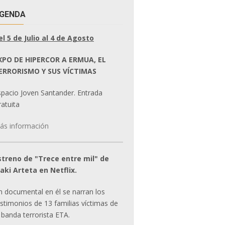
GENDA
el 5 de Julio al 4 de Agosto
XPO DE HIPERCOR A ERMUA, EL
ERRORISMO Y SUS VÍCTIMAS
spacio Joven Santander. Entrada
atuita
ás información
streno de "Trece entre mil" de
ñaki Arteta en Netflix.
n documental en él se narran los
estimonios de 13 familias víctimas de
 banda terrorista ETA.