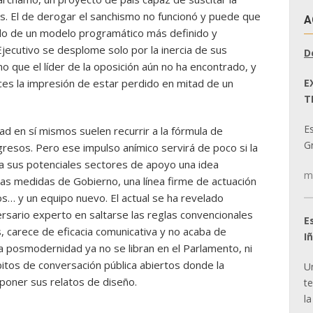
os. El de derogar el sanchismo no funcionó y puede que
A
ado de un modelo programático más definido y
jecutivo se desplome solo por la inercia de sus
D
o que el líder de la oposición aún no ha encontrado, y
E
es la impresión de estar perdido en mitad de un
T
E
ad en sí mismos suelen recurrir a la fórmula de
Gr
resos. Pero ese impulso anímico servirá de poco si la
 a sus potenciales sectores de apoyo una idea
m
nas medidas de Gobierno, una línea firme de actuación
… y un equipo nuevo. El actual se ha revelado
ersario experto en saltarse las reglas convencionales
E
, carece de eficacia comunicativa y no acaba de
I
la posmodernidad ya no se libran en el Parlamento, ni
bitos de conversación pública abiertos donde la
U
poner sus relatos de diseño.
t
la