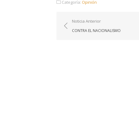
Categoría:
Opinión
Navegación
Noticia Anterior
de
CONTRA EL NACIONALISMO
entradas