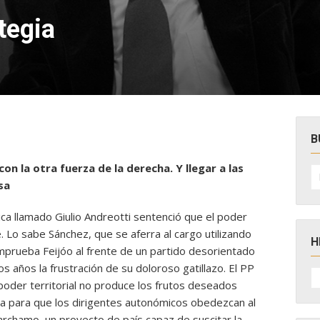
tegia
B
 con la otra fuerza de la derecha. Y llegar a las
B
po
sa
tica llamado Giulio Andreotti sentenció que el poder
. Lo sabe Sánchez, que se aferra al cargo utilizando
H
omprueba Feijóo al frente de
un partido desorientado
dos años la frustración de su doloroso gatillazo. El PP
H
D
oder territorial no produce los frutos deseados
N
lina para que los dirigentes autonómicos obedezcan al
rchamo, un proyecto de país capaz de suscitar la