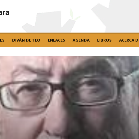
ara
ES
DIVÁN DE TEO
ENLACES
AGENDA
LIBROS
ACERCA D