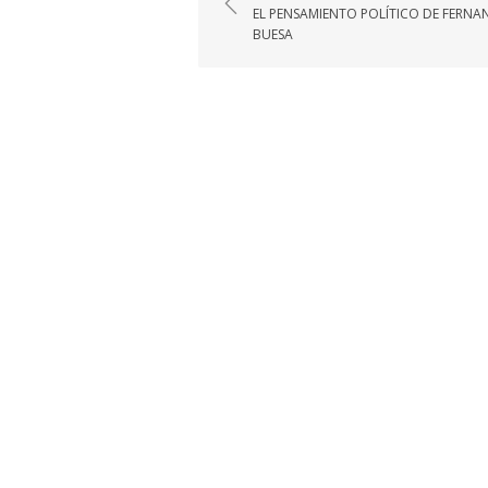
de
EL PENSAMIENTO POLÍTICO DE FERN
entradas
BUESA