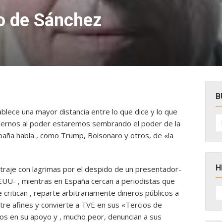
o de Sánchez
B
ablece una mayor distancia entre lo que dice y lo que
B
onernos al poder estaremos sembrando el poder de la
po
spaña habla , como Trump, Bolsonaro y otros, de «la
H
 traje con lagrimas por el despido de un presentador-
EUU- , mientras en España cercan a periodistas que
H
 critican , reparte arbitrariamente dineros públicos a
D
N
ntre afines y convierte a TVE en sus «Tercios de
tos en su apoyo y , mucho peor, denuncian a sus