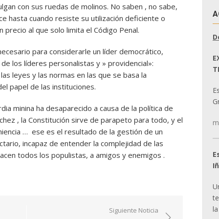
gan con sus ruedas de molinos. No saben , no sabe,
A
ce hasta cuando resiste su utilización deficiente o
precio al que solo limita el Código Penal.
D
ecesario para considerarle un líder democrático,
E
de los líderes personalistas y » providencial»:
T
las leyes y las normas en las que se basa la
l papel de las instituciones.
E
Gr
dia minina ha desaparecido a causa de la política de
hez , la Constitución sirve de parapeto para todo, y el
m
encia … ese es el resultado de la gestión de un
tario, incapaz de entender la complejidad de las
E
hacen todos los populistas, a amigos y enemigos .
I
U
t
la
Siguiente Noticia