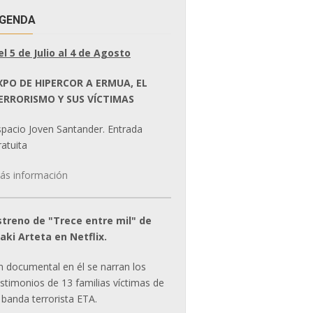
GENDA
el 5 de Julio al 4 de Agosto
XPO DE HIPERCOR A ERMUA, EL
ERRORISMO Y SUS VÍCTIMAS
spacio Joven Santander. Entrada
atuita
ás información
streno de "Trece entre mil" de
ñaki Arteta en Netflix.
n documental en él se narran los
estimonios de 13 familias víctimas de
 banda terrorista ETA.