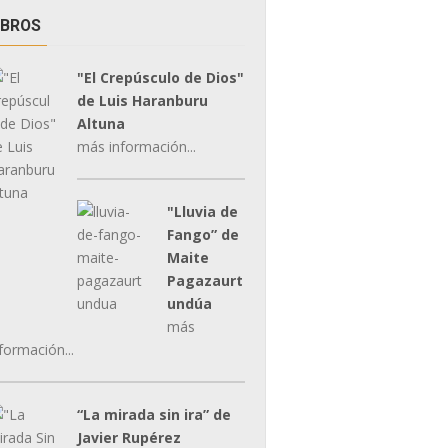
IBROS
"El Crepúsculo de Dios"
de Luis Haranburu
Altuna
más información...
"Lluvia de
Fango” de
Maite
Pagazaurt
undúa
más
formación...
“La mirada sin ira” de
Javier Rupérez