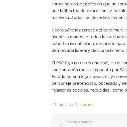
compañeros de profesión que no comul
que la libertad de expresión se fortale
malévola…todos los derechos tienen un 
Pedro Sánchez carece del tono moral n
mientras mantiene todos los atributos 
soberbia incontrolada, desprecio hacia 
democracia liberal y desconocimiento de
El PSOE ya no es reconocible, la concor
confrontación radical impuesta por Sánc
Estado se entrega a pedazos y conveni
personaje pretencioso, obcecado y sec
relaciones sociales, reducidas , como 
Categoría:
Destacados
Navegación
Noticia Anterior