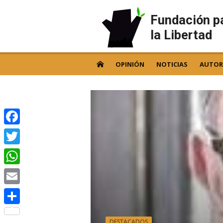
Skip
to
Fundación p
content
la Libertad
OPINIÓN
NOTICIAS
AUTOR
Facebook
Twitter
WhatsApp
Email
Compartir
DESTACADOS