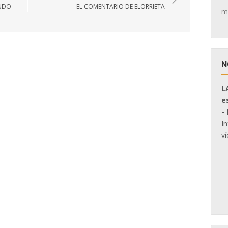
ANDO
EL COMENTARIO DE ELORRIETA
m
N
L
e
-
I
ví