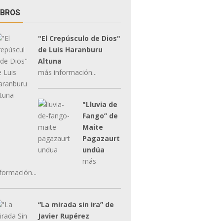
IBROS
"El Crepúsculo de Dios"
de Luis Haranburu
Altuna
más información...
"Lluvia de
Fango” de
Maite
Pagazaurt
undúa
más
formación...
“La mirada sin ira” de
Javier Rupérez