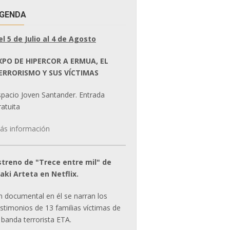
GENDA
el 5 de Julio al 4 de Agosto
XPO DE HIPERCOR A ERMUA, EL
ERRORISMO Y SUS VÍCTIMAS
spacio Joven Santander. Entrada
atuita
ás información
streno de "Trece entre mil" de
ñaki Arteta en Netflix.
n documental en él se narran los
estimonios de 13 familias víctimas de
 banda terrorista ETA.