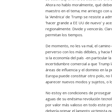
Ahora no hablo moralmente, qué deben
maestro en el tema; me arriesgo con u
la ‘América’ de Trump se resiste a admi
‘hacer grande a EE UU de nuevo’ y acep
regionalmente. Divide y vencerás. Clar
permitan los tiempos.
De momento, no les va mal, el camino 
perverso con los más débiles, y hacia 
si la economía del país -en particular l
incertidumbre comercial a que Trump l
áreas de influencia y el dominio en la p
Europa puede constituir otro polo, no 
aparecer nuevos modos y sujetos, o l
No estoy en condiciones de proseguir e
aguas de su enésima revolución tecno
por valor más valioso en todo este pr
debería primar el lamento victimista q