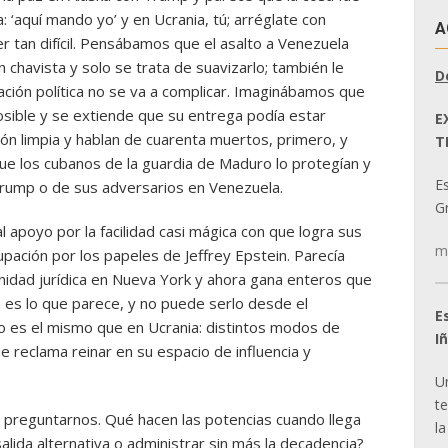
a: ‘aquí mando yo’ y en Ucrania, tú; arréglate con
A
 tan difícil. Pensábamos que el asalto a Venezuela
 chavista y solo se trata de suavizarlo; también le
D
uación política no se va a complicar. Imaginábamos que
osible y se extiende que su entrega podía estar
E
ión limpia y hablan de cuarenta muertos, primero, y
T
e los cubanos de la guardia de Maduro lo protegían y
E
a Trump o de sus adversarios en Venezuela.
Gr
 apoyo por la facilidad casi mágica con que logra sus
m
cupación por los papeles de Jeffrey Epstein. Parecía
idad jurídica en Nueva York y ahora gana enteros que
 es lo que parece, y no puede serlo desde el
E
 es el mismo que en Ucrania: distintos modos de
I
e reclama reinar en su espacio de influencia y
U
t
preguntarnos. Qué hacen las potencias cuando llega
la
alida alternativa o administrar sin más la decadencia?