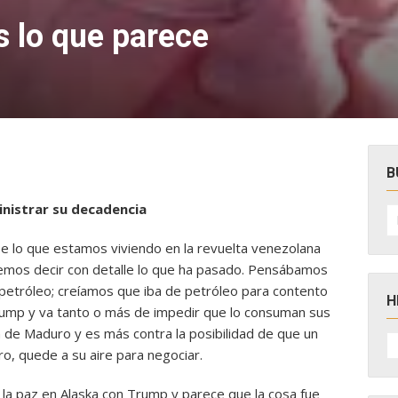
 lo que parece
B
inistrar su decadencia
B
po
se lo que estamos viviendo en la revuelta venezolana
emos decir con detalle lo
que ha pasado. Pensábamos
 petróleo; creíamos que iba de petróleo para contento
H
rump y va tanto o más de impedir que lo consuman sus
n de Maduro y es más contra la posibilidad de que un
H
D
ro, quede a su aire para negociar.
N
 la paz en Alaska con Trump y parece que la cosa fue