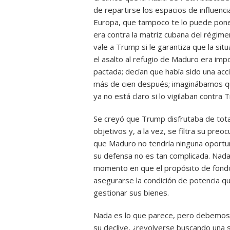
de repartirse los espacios de influenci
Europa, que tampoco te lo puede poner
era contra la matriz cubana del régimen
vale a Trump si le garantiza que la sit
el asalto al refugio de Maduro era imp
pactada; decían que había sido una acc
más de cien después; imaginábamos qu
ya no está claro si lo vigilaban contr
Se creyó que Trump disfrutaba de total
objetivos y, a la vez, se filtra su preo
que Maduro no tendría ninguna oportun
su defensa no es tan complicada. Nada
momento en que el propósito de fondo
asegurarse la condición de potencia qu
gestionar sus bienes.
Nada es lo que parece, pero debemos 
su declive, ¿revolverse buscando una s