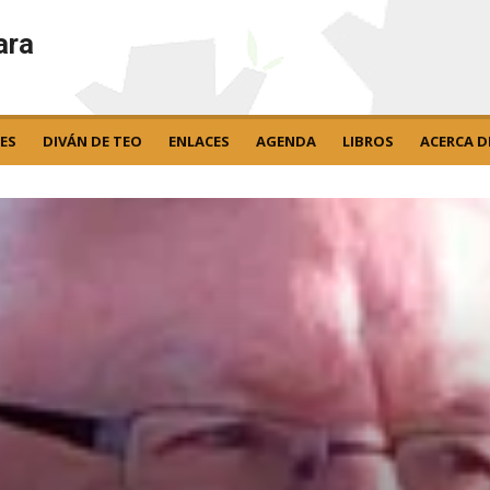
ara
ES
DIVÁN DE TEO
ENLACES
AGENDA
LIBROS
ACERCA D