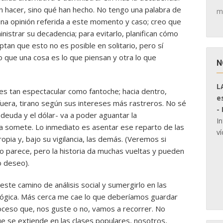
 hacer, sino qué han hecho. No tengo una palabra de
m
na opinión referida a este momento y caso; creo que
nistrar su decadencia; para evitarlo, planifican cómo
tan que esto no es posible en solitario, pero sí
o que una cosa es lo que piensan y otra lo que
N
L
es tan espectacular como fantoche; hacia dentro,
e
fuera, tirano según sus intereses más rastreros. No sé
-
a deuda y el dólar- va a poder aguantar la
I
a somete. Lo inmediato es asentar ese reparto de las
ví
ropia y, bajo su vigilancia, las demás. (Veremos si
lo parece, pero la historia da muchas vueltas y pueden
o deseo).
ste camino de análisis social y sumergirlo en las
lógica. Más cerca me cae lo que deberíamos guardar
oceso que, nos guste o no, vamos a recorrer. No
ue se extiende en las clases populares, nosotros,