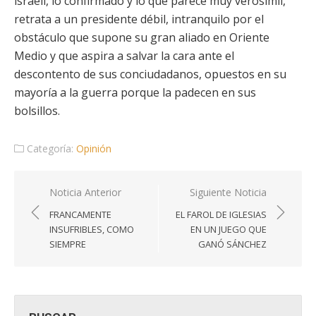
israelí, lo confirmado y lo que parece muy verosímil,
retrata a un presidente débil, intranquilo por el
obstáculo que supone su gran aliado en Oriente
Medio y que aspira a salvar la cara ante el
descontento de sus conciudadanos, opuestos en su
mayoría a la guerra porque la padecen en sus
bolsillos.
Categoría:
Opinión
Navegación
Noticia Anterior
Siguiente Noticia
de
FRANCAMENTE
EL FAROL DE IGLESIAS
entradas
INSUFRIBLES, COMO
EN UN JUEGO QUE
SIEMPRE
GANÓ SÁNCHEZ