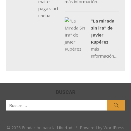
más información...
“La mirada
sin ira” de
Javier
Rupérez
más
información...
BUSCAR
Buscar
Busca
por:
© 2026 Fundación para la Libertad
/
Powered by WordPress