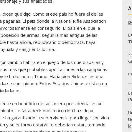
personaje y sus finalidades.
A
, dicen que dijo. Como si ese país no fuera el de las
 pagarlas. El país donde la National Rifle Association
D
ervorosamente en conseguirlo. El país en el que la
E
la posesión de armas, según la más antigua de las
T
adie hasta ahora, republicano o demócrata, haya
igualla y sangrienta locura.
E
Gr
ngún cambio habría en el juego de los que disparan y
n sus más que probables aportaciones a las campañas
m
y le ha tocado a Trump. Haría bien Biden, si es que
darse con cuidado. En los Estados Unidos existen en
ciudadanos.
E
I
ente en beneficio de su carrera presidencial es un
iento. Le falta decir que lo ocurrido ha sido un
U
 le ha garantizado la supervivencia para llegar con vida
t
iden y su entorno estarán, o deberían estar, tomando
la
rque cabe, con ironía no exenta de malicia,