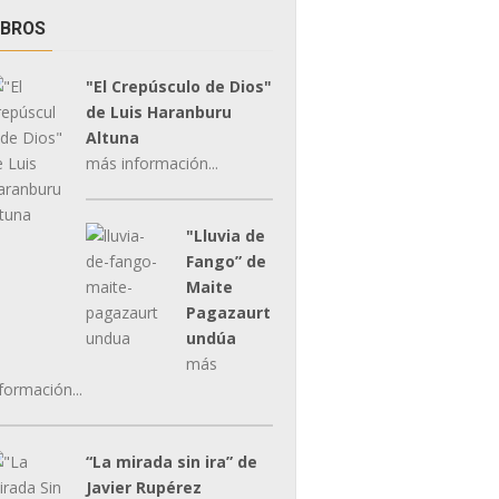
IBROS
"El Crepúsculo de Dios"
de Luis Haranburu
Altuna
más información...
"Lluvia de
Fango” de
Maite
Pagazaurt
undúa
más
formación...
“La mirada sin ira” de
Javier Rupérez