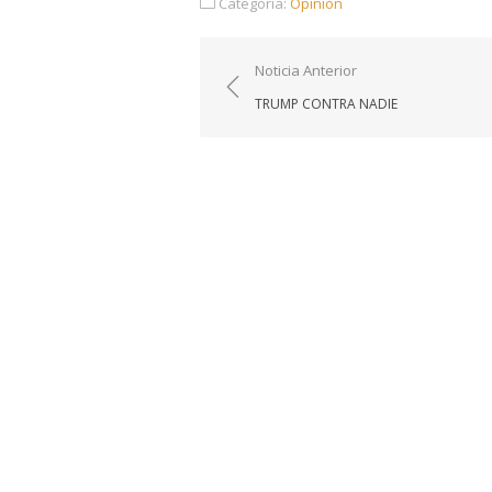
Categoría:
Opinión
Navegación
Noticia Anterior
de
TRUMP CONTRA NADIE
entradas