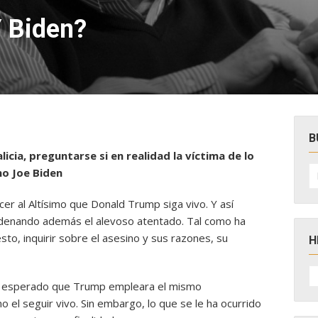
Y Biden?
B
icia, preguntarse si en realidad la víctima de lo
B
no Joe Biden
po
r al Altísimo que Donald Trump siga vivo. Y así
condenando además el alevoso atentado. Tal como ha
to, inquirir sobre el asesino y sus razones, su
H
H
D
ra esperado que Trump empleara el mismo
N
 el seguir vivo. Sin embargo, lo que se le ha ocurrido