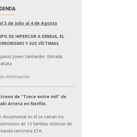
GENDA
el 5 de Julio al 4 de Agosto
XPO DE HIPERCOR A ERMUA, EL
ERRORISMO Y SUS VÍCTIMAS
spacio Joven Santander. Entrada
atuita
ás información
streno de "Trece entre mil" de
ñaki Arteta en Netflix.
n documental en él se narran los
estimonios de 13 familias víctimas de
 banda terrorista ETA.