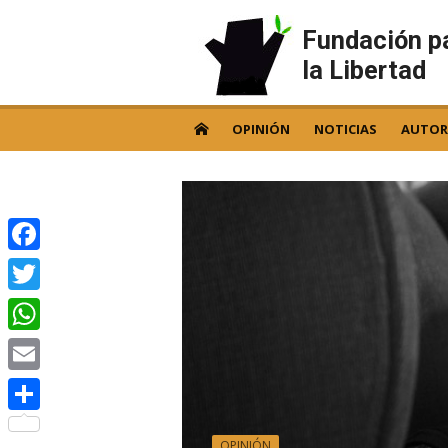
Skip
to
Fundación p
content
la Libertad
OPINIÓN
NOTICIAS
AUTOR
Facebook
Twitter
WhatsApp
Email
Compartir
OPINIÓN