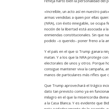
refleja harto bien la personalidad del 
«Increíble, un acto así en nuestro país»
armas vendidas a quien por ellas quiera
(NRA), con éxito innegable, se ocupa f
noción de la libertad está asociada a 
enmiendas constitucionales. Sin que n
podido –o querido– poner freno a la ant
Y el país en el que si Trump ganara ni
matan. Y a los que la NRA protege co
electorales de unos y otros. Porque ho
consigue mantener viva la campaña, an
manos de particulares más rifles que 
Que Trump aprovechará el trágico incid
dato tan previsto como ya en funcionam
milagro en el que la misericordia divina
a la Casa Blanca. Y es evidente que B
nota cuidadosamente de lo ocurrido, po