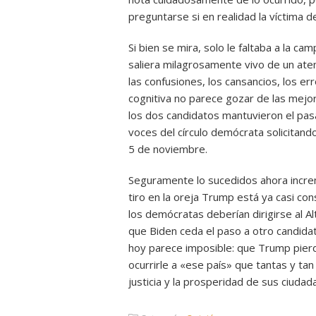
preguntarse si en realidad la víctima d
Si bien se mira, solo le faltaba a la c
saliera milagrosamente vivo de un at
las confusiones, los cansancios, los e
cognitiva no parece gozar de las mejo
los dos candidatos mantuvieron el pa
voces del círculo demócrata solicitand
5 de noviembre.
Seguramente lo sucedidos ahora increme
tiro en la oreja Trump está ya casi co
los demócratas deberían dirigirse al A
que Biden ceda el paso a otro candidat
hoy parece imposible: que Trump pierd
ocurrirle a «ese país» que tantas y tan
justicia y la prosperidad de sus ciuda