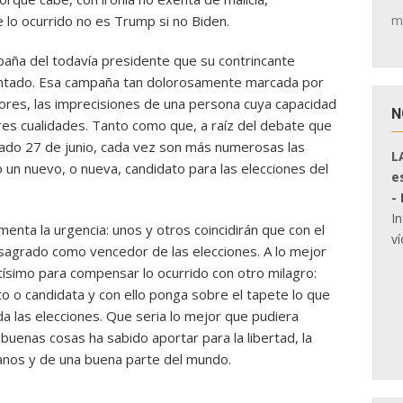
m
e lo ocurrido no es Trump si no Biden.
ampaña del todavía presidente que su contrincante
entado. Esa campaña tan dolorosamente marcada por
rrores, las imprecisiones de una persona cuya capacidad
N
res cualidades. Tanto como que, a raíz del debate que
sado 27 de junio, cada vez son más numerosas las
L
o un nuevo, o nueva, candidato para las elecciones del
e
-
I
nta la urgencia: unos y otros coincidirán que con el
ví
nsagrado como vencedor de las elecciones. A lo mejor
ltísimo para compensar lo ocurrido con otro milagro:
o o candidata y con ello ponga sobre el tapete lo que
a las elecciones. Que seria lo mejor que pudiera
 buenas cosas ha sabido aportar para la libertad, la
danos y de una buena parte del mundo.