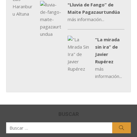
"Lluvia de Fango” de
Maite Pagazaurtundúa
más información...
“La mirada
sin ira” de
Javier
Rupérez
más
información...
BUSCAR
Buscar
Busca
por: