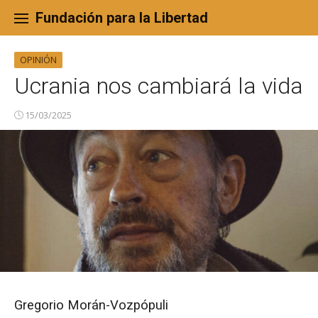
Skip
to
Fundación para la Libertad
content
OPINIÓN
Ucrania nos cambiará la vida
15/03/2025
Gregorio Morán-Vozpópuli