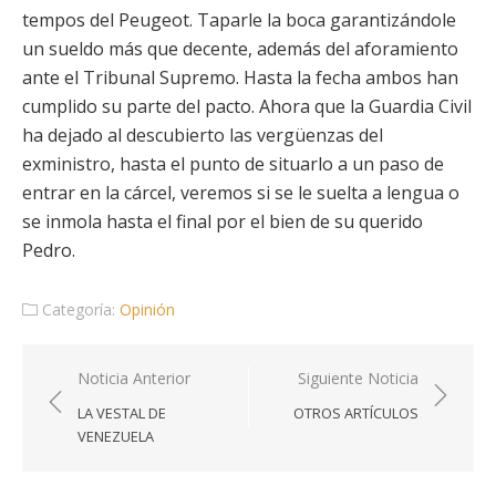
tempos del Peugeot. Taparle la boca garantizándole
un sueldo más que decente, además del aforamiento
ante el Tribunal Supremo. Hasta la fecha ambos han
cumplido su parte del pacto. Ahora que la Guardia Civil
ha dejado al descubierto las vergüenzas del
exministro, hasta el punto de situarlo a un paso de
entrar en la cárcel, veremos si se le suelta a lengua o
se inmola hasta el final por el bien de su querido
Pedro.
Categoría:
Opinión
Navegación
Noticia Anterior
Siguiente Noticia
de
LA VESTAL DE
OTROS ARTÍCULOS
entradas
VENEZUELA