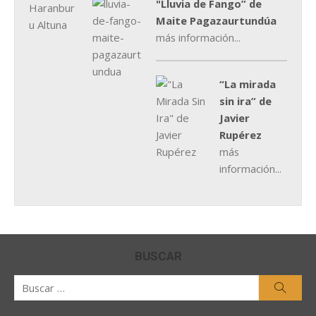
"Lluvia de Fango” de
Maite Pagazaurtundúa
más información...
“La mirada
sin ira” de
Javier
Rupérez
más
información...
BUSCAR
Buscar
Busca
por: