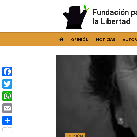
Skip
to
Fundación p
content
la Libertad
OPINIÓN
NOTICIAS
AUTOR
Facebook
Twitter
WhatsApp
Email
Compartir
OPINIÓN