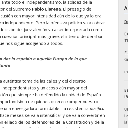
, ante todo el independentismo, la solidez de la
A
ctor del Supremo
Pablo Llarena
. El prestigio de
cusión con mayor intensidad aún de lo que ya lo era
D
a independiente. Pero la ofensiva política va a cobrar
decisión del juez alemán va a ser interpretada como
E
 cuestión principal más grave: el intento de derribar
T
que nos sigue acogiendo a todos.
E
 dar la espalda a aquella Europa de la que
Gr
tanto
m
auténtica toma de las calles y del discurso
s independentistas y un acoso aún mayor del
E
ción que siempre ha defendido la unidad de España.
I
a importantísima de quienes quieren romper nuestro
de una envergadura formidable. La resistencia
pacífica
U
ce meses se va a intensificar y se va a convertir en
t
n el lado de los defensores de la Constitución y de la
la