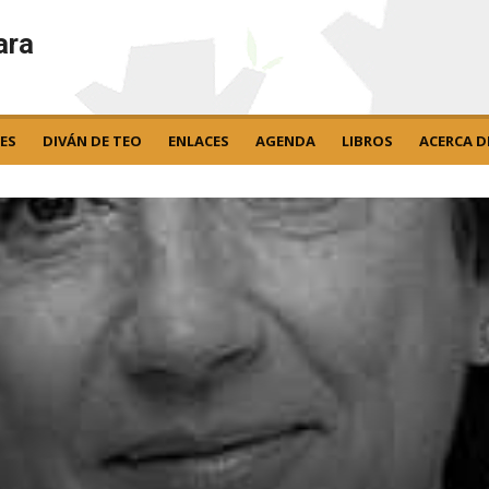
ara
ES
DIVÁN DE TEO
ENLACES
AGENDA
LIBROS
ACERCA D