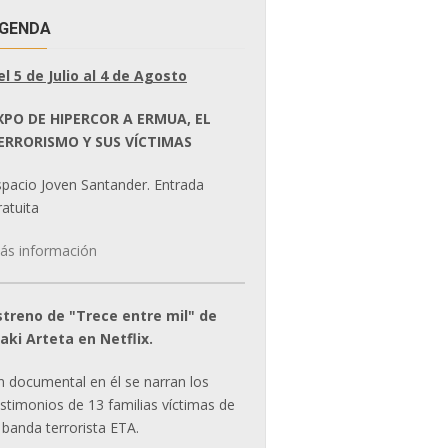
GENDA
el 5 de Julio al 4 de Agosto
XPO DE HIPERCOR A ERMUA, EL
ERRORISMO Y SUS VÍCTIMAS
spacio Joven Santander. Entrada
atuita
ás información
streno de "Trece entre mil" de
ñaki Arteta en Netflix.
n documental en él se narran los
estimonios de 13 familias víctimas de
 banda terrorista ETA.