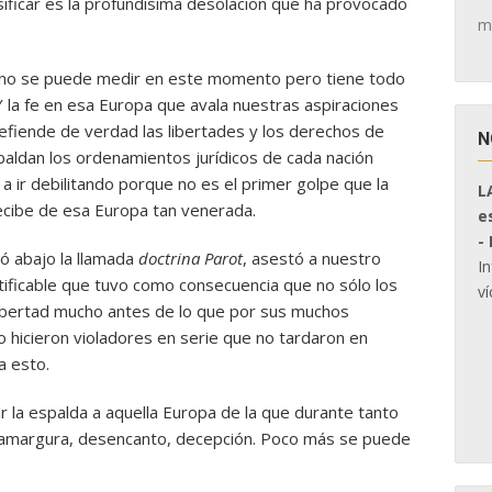
sificar es la profundísima desolación que ha provocado
m
ro no se puede medir en este momento pero tiene todo
 Y la fe en esa Europa que avala nuestras aspiraciones
efiende de verdad las libertades y los derechos de
N
aldan los ordenamientos jurídicos de cada nación
 ir debilitando porque no es el primer golpe que la
L
ecibe de esa Europa tan venerada.
e
-
ó abajo la llamada
doctrina Parot
, asestó a nuestro
I
tificable que tuvo como consecuencia que no sólo los
ví
libertad mucho antes de lo que por sus muchos
 hicieron violadores en serie que no tardaron en
a esto.
la espalda a aquella Europa de la que durante tanto
 amargura, desencanto, decepción. Poco más se puede