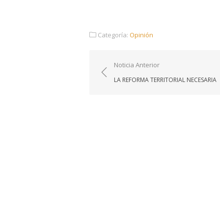
Categoría:
Opinión
Navegación
Noticia Anterior
de
LA REFORMA TERRITORIAL NECESARIA
entradas