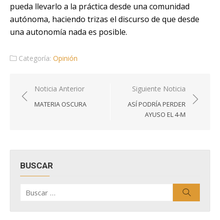
pueda llevarlo a la práctica desde una comunidad
autónoma, haciendo trizas el discurso de que desde
una autonomía nada es posible.
Categoría:
Opinión
Navegación
Noticia Anterior
Siguiente Noticia
de
MATERIA OSCURA
ASÍ PODRÍA PERDER
entradas
AYUSO EL 4-M
BUSCAR
Buscar
Buscar
por: