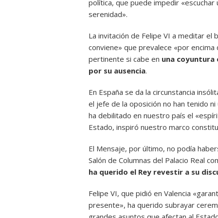
política, que puede impedir «escucha
serenidad».
La invitación de Felipe VI a meditar el
conviene» que prevalece «por encima 
pertinente si cabe en
una coyuntura e
por su ausencia
.
En España se da la circunstancia insóli
el jefe de la oposición no han tenido n
ha debilitado en nuestro país el «espí
Estado, inspiró nuestro marco constitu
El Mensaje, por último, no podía haber
Salón de Columnas del Palacio Real co
ha querido el Rey revestir a su disc
Felipe VI, que pidió en Valencia «garan
presente», ha querido subrayar cerem
grandes asuntos que afectan al Estado 