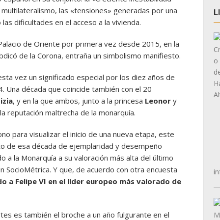
l multilateralismo, las «tensiones» generadas por una
L
las dificultades en el acceso a la vivienda.
Palacio de Oriente por primera vez desde 2015, en la
bdicó de la Corona, entraña un simbolismo manifiesto.
esta vez un significado especial por los diez años de
. Una década que coincide también con el 20
izia
, y en la que ambos, junto a la princesa
Leonor
y
 la reputación maltrecha de la monarquía.
o para visualizar el inicio de una nueva etapa, este
nto de esa década de ejemplaridad y desempeño
ado a la Monarquía a su valoración más alta del último
ún SocioMétrica. Y que, de acuerdo con otra encuesta
in
o a Felipe VI en el líder europeo más valorado de
tes es también el broche a un año fulgurante en el