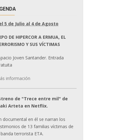
GENDA
el 5 de Julio al 4 de Agosto
XPO DE HIPERCOR A ERMUA, EL
ERRORISMO Y SUS VÍCTIMAS
spacio Joven Santander. Entrada
atuita
ás información
streno de "Trece entre mil" de
ñaki Arteta en Netflix.
n documental en él se narran los
estimonios de 13 familias víctimas de
 banda terrorista ETA.