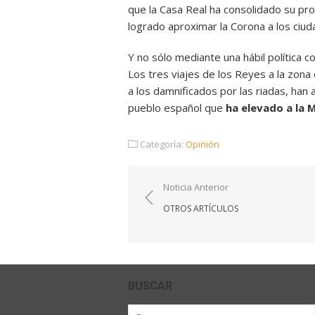
que la Casa Real ha consolidado su pro
logrado aproximar la Corona a los ciud
Y no sólo mediante una hábil política c
Los tres viajes de los Reyes a la zona
a los damnificados por las riadas, han 
pueblo español que
ha elevado a la 
Categoría:
Opinión
Navegación
Noticia Anterior
de
OTROS ARTÍCULOS
entradas
BUSCAR
Buscar