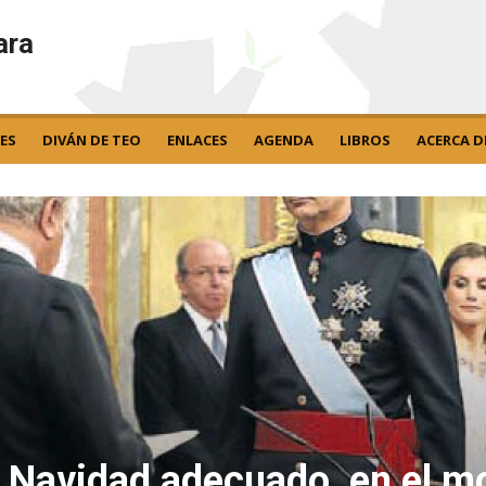
ara
ES
DIVÁN DE TEO
ENLACES
AGENDA
LIBROS
ACERCA D
 Navidad adecuado, en el 