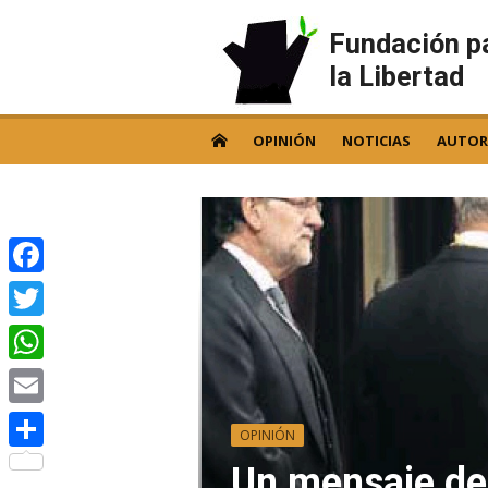
Skip
to
Fundación p
content
la Libertad
OPINIÓN
NOTICIAS
AUTOR
Facebook
Twitter
WhatsApp
Email
OPINIÓN
Compartir
Un mensaje de