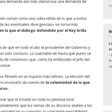
r una demanda aún más clamorosa: una demanda de
m
 bien común como una «idea nítida de lo que a todos
de las eventuales divergencias» se torna más
n la que el diálogo defendido por el Rey brilla
N
L
ta de que en todo el año el presidente del Gobierno y
e
i un sólo contacto. Lo cual habla de hasta qué punto se
-
ritu de consenso» que, como ha enfatizado el jefe del
I
cional.
ví
se filmado en un espacio más idóneo. La elección del
mo escenario da cuenta de
la solemnidad de la que
urso.
tizar que el Estado en toda su plenitud esté
onialmente que los temas de su discurso atañen a los
español en su conjunto: la «creciente inestabilidad