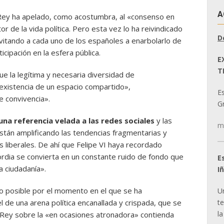
A
 Rey ha apelado, como acostumbra, al «consenso en
or de la vida política. Pero esta vez lo ha reivindicado
D
vitando a cada uno de los españoles a enarbolarlo de
icipación en la esfera pública.
E
T
ue la legítima y necesaria diversidad de
 existencia de un espacio compartido»,
E
 convivencia».
Gr
 una referencia velada a las redes sociales
y las
m
tán amplificando las tendencias fragmentarias y
 liberales. De ahí que Felipe VI haya recordado
rdia se convierta en un constante ruido de fondo que
E
a ciudadanía».
I
o posible por el momento en el que se ha
U
t
l de una arena política encanallada y crispada, que se
la
 Rey sobre la «en ocasiones atronadora» contienda