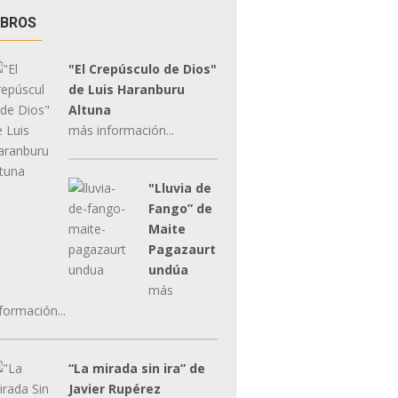
IBROS
"El Crepúsculo de Dios"
de Luis Haranburu
Altuna
más información...
"Lluvia de
Fango” de
Maite
Pagazaurt
undúa
más
formación...
“La mirada sin ira” de
Javier Rupérez