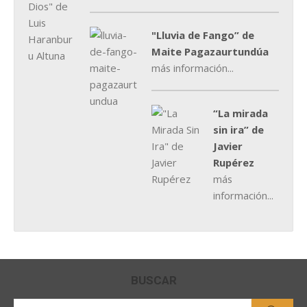
"Lluvia de Fango” de
Maite Pagazaurtundúa
más información...
“La mirada
sin ira” de
Javier
Rupérez
más
información...
BUSCAR
Buscar