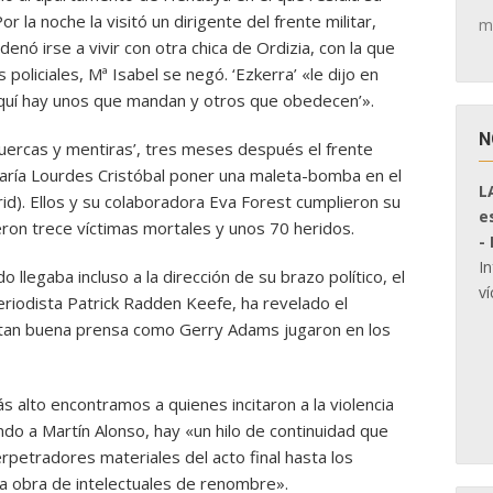
r la noche la visitó un dirigente del frente militar,
m
rdenó irse a vivir con otra chica de Ordizia, con la que
policiales, Mª Isabel se negó. ‘Ezkerra’ «le dijo en
‘Aquí hay unos que mandan y otros que obedecen’».
N
tuercas y mentiras’, tres meses después el frente
María Lourdes Cristóbal poner una maleta-bomba en el
L
d). Ellos y su colaboradora Eva Forest cumplieron su
e
ueron trece víctimas mortales y unos 70 heridos.
-
I
 llegaba incluso a la dirección de su brazo político, el
ví
 periodista Patrick Radden Keefe, ha revelado el
 tan buena prensa como Gerry Adams jugaron en los
 alto encontramos a quienes incitaron a la violencia
ndo a Martín Alonso, hay «un hilo de continuidad que
petradores materiales del acto final hasta los
 la obra de intelectuales de renombre».