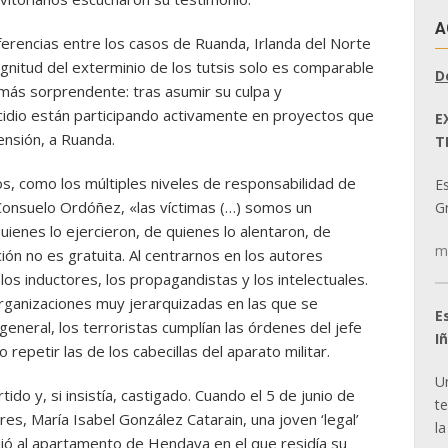
A
diferencias entre los casos de Ruanda, Irlanda del Norte
agnitud del exterminio de los tutsis solo es comparable
D
más sorprendente: tras asumir su culpa y
cidio están participando activamente en proyectos que
E
ensión, a Ruanda.
T
s, como los múltiples niveles de responsabilidad de
E
 Consuelo Ordóñez, «las víctimas (…) somos un
Gr
ienes lo ejercieron, de quienes lo alentaron, de
m
ión no es gratuita. Al centrarnos en los autores
os inductores, los propagandistas y los intelectuales.
organizaciones muy jerarquizadas en las que se
E
eneral, los terroristas cumplían las órdenes del jefe
I
repetir las de los cabecillas del aparato militar.
U
tido y, si insistía, castigado. Cuando el 5 de junio de
t
res, María Isabel González Catarain, una joven ‘legal’
la
dió al apartamento de Hendaya en el que residía su