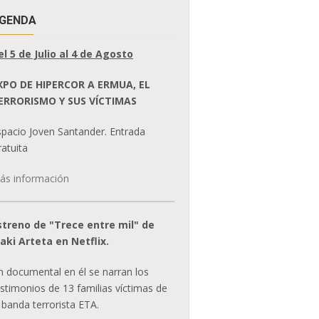
GENDA
el 5 de Julio al 4 de Agosto
XPO DE HIPERCOR A ERMUA, EL
ERRORISMO Y SUS VÍCTIMAS
spacio Joven Santander. Entrada
atuita
ás información
streno de "Trece entre mil" de
ñaki Arteta en Netflix.
n documental en él se narran los
estimonios de 13 familias víctimas de
 banda terrorista ETA.