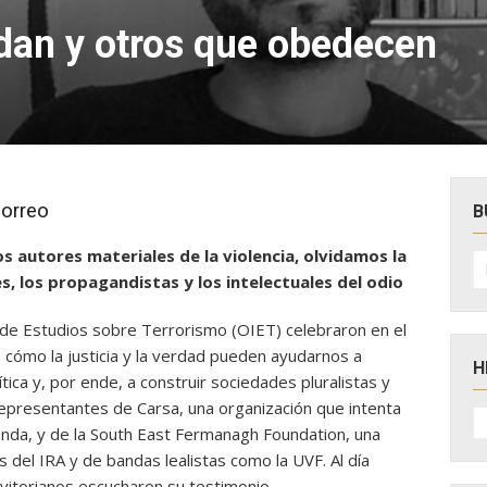
an y otros que obedecen
Correo
B
 autores materiales de la violencia, olvidamos la
B
po
s, los propagandistas y los intelectuales del odio
l de Estudios sobre Terrorismo (OIET) celebraron en el
 cómo la justicia y la verdad pueden ayudarnos a
H
ítica y, por ende, a construir sociedades pluralistas y
representantes de Carsa, una organización que intenta
H
D
anda, y de la South East Fermanagh Foundation, una
N
 del IRA y de bandas lealistas como la UVF. Al día
vitorianos escucharon su testimonio.