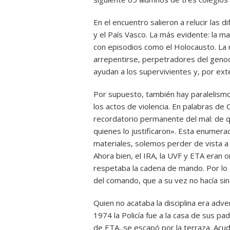
En el encuentro salieron a relucir las 
y el País Vasco. La más evidente: la m
con episodios como el Holocausto. La 
arrepentirse, perpetradores del geno
ayudan a los supervivientes y, por ext
Por supuesto, también hay paralelismo
los actos de violencia. En palabras de
recordatorio permanente del mal: de qu
quienes lo justificaron». Esta enumerac
materiales, solemos perder de vista a l
Ahora bien, el IRA, la UVF y ETA eran 
respetaba la cadena de mando. Por lo g
del comando, que a su vez no hacía sino 
Quien no acataba la disciplina era adver
1974 la Policía fue a la casa de sus pad
de ETA, se escapó por la terraza. Acu