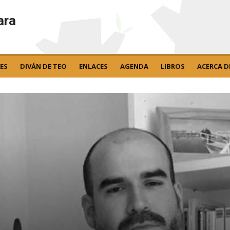
ara
ES
DIVÁN DE TEO
ENLACES
AGENDA
LIBROS
ACERCA D