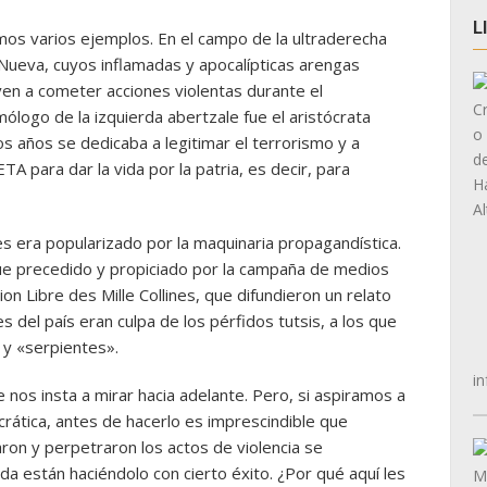
L
mos varios ejemplos. En el campo de la ultraderecha
 Nueva, cuyos inflamadas y apocalípticas arengas
ven a cometer acciones violentas durante el
ólogo de la izquierda abertzale fue el aristócrata
 años se dedicaba a legitimar el terrorismo y a
TA para dar la vida por la patria, es decir, para
es era popularizado por la maquinaria propagandística.
ue precedido y propiciado por la campaña de medios
n Libre des Mille Collines, que difundieron un relato
es del país eran culpa de los pérfidos tutsis, a los que
y «serpientes».
in
nos insta a mirar hacia adelante. Pero, si aspiramos a
ática, antes de hacerlo es imprescindible que
ron y perpetraron los actos de violencia se
a están haciéndolo con cierto éxito. ¿Por qué aquí les