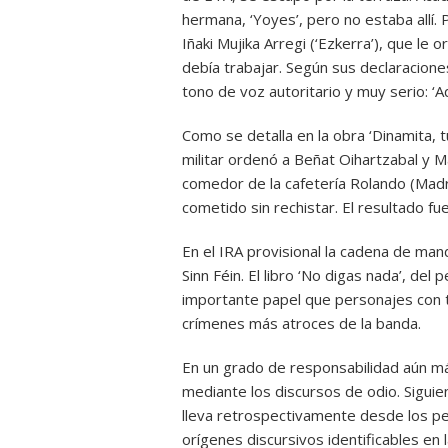
hermana, ‘Yoyes’, pero no estaba allí. Po
Iñaki Mujika Arregi (‘Ezkerra’), que le o
debía trabajar. Según sus declaraciones 
tono de voz autoritario y muy serio: 
Como se detalla en la obra ‘Dinamita, 
militar ordenó a Beñat Oihartzabal y 
comedor de la cafetería Rolando (Madri
cometido sin rechistar. El resultado f
En el IRA provisional la cadena de mando
Sinn Féin. El libro ‘No digas nada’, del
importante papel que personajes con
crímenes más atroces de la banda.
En un grado de responsabilidad aún más
mediante los discursos de odio. Siguie
lleva retrospectivamente desde los per
orígenes discursivos identificables en