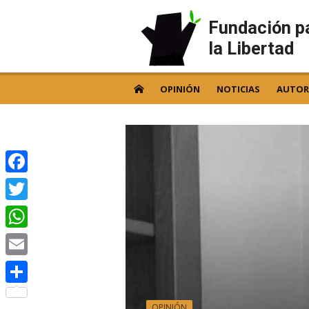
Skip
to
Fundación p
content
la Libertad
OPINIÓN
NOTICIAS
AUTOR
Facebook
Twitter
WhatsApp
Email
Compartir
OPINIÓN