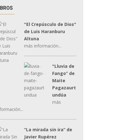
IBROS
"El Crepúsculo de Dios"
de Luis Haranburu
Altuna
más información...
"Lluvia de
Fango” de
Maite
Pagazaurt
undúa
más
formación...
“La mirada sin ira” de
Javier Rupérez