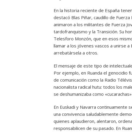
En la historia reciente de España tene
destacó Blas Piñar, caudillo de Fuerza
animaron a los militantes de Fuerza Jo
tardofranquismo y la Transición. Su hom
Telesforo Monzón, que en esos mismos
llamar a los jóvenes vascos a unirse a E
arrebatársela a otros.
El mensaje de este tipo de intelectual
Por ejemplo, en Ruanda el genocidio f
de comunicación como la Radio Télévisio
nacionalista radical hutu: todos los mal
se deshumanizaba como «cucarachas» 
En Euskadi y Navarra continuamente se 
una convivencia saludablemente democr
quienes aplaudieron, alentaron, ordena
responsabilicen de su pasado. En Ruand