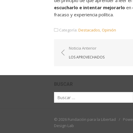
del principio de que aprender a leer el 
escucharlo e intentar mejorarlo
en 
fracaso y experiencia política.
Categoría:
Destacados
,
Opinión
Navegación
Noticia Anterior
de
LOS APROVECHADOS
entradas
BUSCAR
Buscar
por:
© 2026 Fundación para la Libertad
/
Powe
Design Lab