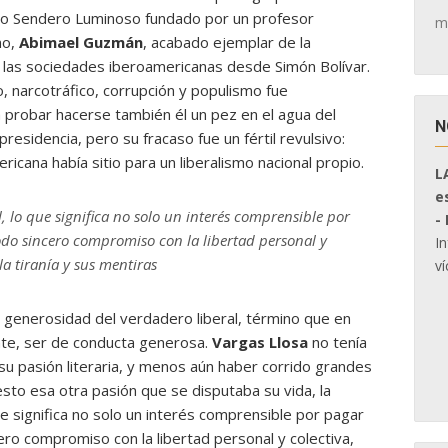
tro Sendero Luminoso fundado por un profesor
m
no,
Abimael Guzmán
, acabado ejemplar de la
a las sociedades iberoamericanas desde Simón Bolívar.
, narcotráfico, corrupción y populismo fue
a probar hacerse también él un pez en el agua del
N
residencia, pero su fracaso fue un fértil revulsivo:
icana había sitio para un liberalismo nacional propio.
L
e
, lo que significa no solo un interés comprensible por
-
do sincero compromiso con la libertad personal y
I
a tiranía y sus mentiras
ví
 generosidad del verdadero liberal, término que en
ente, ser de conducta generosa.
Vargas Llosa
no tenía
u pasión literaria, y menos aún haber corrido grandes
esto esa otra pasión que se disputaba su vida, la
que significa no solo un interés comprensible por pagar
ro compromiso con la libertad personal y colectiva,