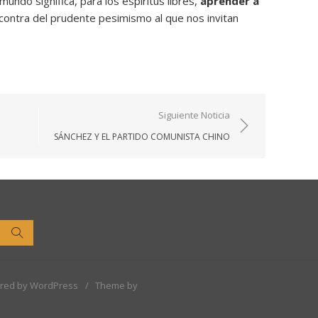
mundo significa, para los espíritus libres,
aprender a
contra del prudente pesimismo al que nos invitan
Siguiente Noticia
SÁNCHEZ Y EL PARTIDO COMUNISTA CHINO
Buscar
red by WordPress
/
Theme by