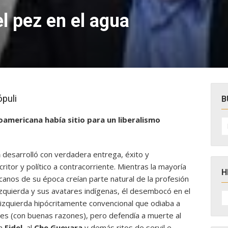
el pez en el agua
puli
B
oamericana había sitio para un liberalismo
B
po
a
desarrolló con verdadera entrega, éxito y
ritor y político a contracorriente. Mientras la mayoría
H
icanos de su época creían parte natural de la profesión
 izquierda y sus avatares indígenas, él desembocó en el
H
D
 izquierda hipócritamente convencional que odiaba a
N
res (con buenas razones), pero defendía a muerte al
 a
Fidel
, al
Che Guevara
y demás ritos de servil e