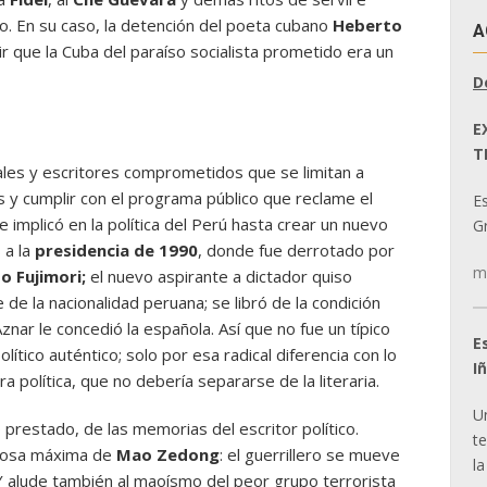
o. En su caso, la detención del poeta cubano
Heberto
A
 que la Cuba del paraíso socialista prometido era un
D
E
T
uales y escritores comprometidos que se limitan a
s y cumplir con el programa público que reclame el
E
 implicó en la política del Perú hasta crear un nuevo
Gr
 a la
presidencia de 1990
, donde fue derrotado por
m
o Fujimori;
el nuevo aspirante a dictador quiso
 de la nacionalidad peruana; se libró de la condición
nar le concedió la española. Así que no fue un típico
E
ítico auténtico; solo por esa radical diferencia con lo
I
 política, que no debería separarse de la literaria.
U
o prestado, de las memorias del escritor político.
t
amosa máxima de
Mao Zedong
: el guerrillero se mueve
la
Y alude también al maoísmo del peor grupo terrorista