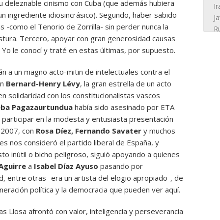
u deleznable cinismo con Cuba (que además hubiera
 ingrediente idiosincrásico). Segundo, haber sabido
as -como el Tenorio de Zorrilla- sin perder nunca la
ostura. Tercero, apoyar con gran generosidad causas
o le conocí y traté en estas últimas, por supuesto.
n a un magno acto-mitin de intelectuales contra el
on
Bernard-Henry Lévy
, la gran estrella de un acto
 solidaridad con los constitucionalistas vascos
ba Pagazaurtundua
había sido asesinado por ETA
participar en la modesta y entusiasta presentación
 2007, con
Rosa Díez, Fernando Savater
y muchos
es nos consideró el partido liberal de España, y
sto inútil o bicho peligroso, siguió apoyando a quienes
Aguirre
a
Isabel Díaz Ayuso
pasando por
, entre otras -era un artista del elogio apropiado-, de
eración política y la democracia que pueden ver aquí.
gas Llosa afrontó con valor, inteligencia y perseverancia