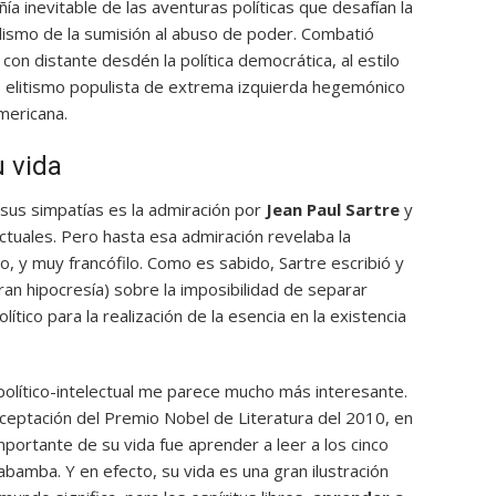
a inevitable de las aventuras políticas que desafían la
lismo de la sumisión al abuso de poder. Combatió
 con distante desdén la política democrática, al estilo
 elitismo populista de extrema izquierda hegemónico
americana.
 vida
sus simpatías es la admiración por
Jean Paul Sartre
y
ectuales. Pero hasta esa admiración revelaba la
o, y muy francófilo. Como es sabido, Sartre escribió y
ran hipocresía) sobre la imposibilidad de separar
ítico para la realización de la esencia en la existencia
olítico-intelectual me parece mucho más interesante.
ceptación del Premio Nobel de Literatura del 2010, en
mportante de su vida fue aprender a leer a los cinco
amba. Y en efecto, su vida es una gran ilustración