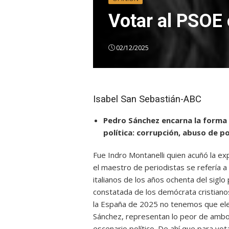
Votar al PSOE
02/12/2025
Isabel San Sebastián-ABC
Pedro Sánchez encarna la forma 
política: corrupción, abuso de po
Fue Indro Montanelli quien acuñó la ex
el maestro de periodistas se refería a l
italianos de los años ochenta del sigl
constatada de los demócrata cristianos
la España de 2025 no tenemos que eleg
Sánchez, representan lo peor de ambo
escenario político. De ahí que para vo