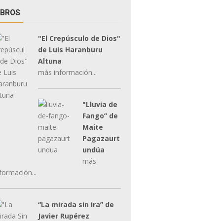
IBROS
"El Crepúsculo de Dios"
de Luis Haranburu
Altuna
más información...
"Lluvia de
Fango” de
Maite
Pagazaurt
undúa
más
formación...
“La mirada sin ira” de
Javier Rupérez