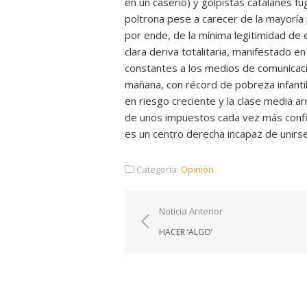
en un caserío) y golpistas catalanes fu
poltrona pese a carecer de la mayoría 
por ende, de la mínima legitimidad de e
clara deriva totalitaria, manifestado 
constantes a los medios de comunicació
mañana, con récord de pobreza infantil
en riesgo creciente y la clase media ar
de unos impuestos cada vez más confisc
es un centro derecha incapaz de unirse
Categoría:
Opinión
Navegación
Noticia Anterior
de
HACER ‘ALGO’
entradas