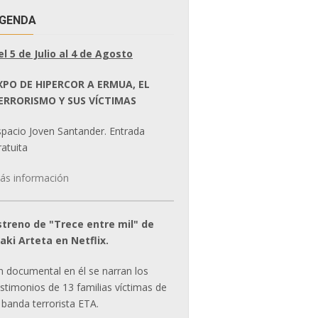
GENDA
el 5 de Julio al 4 de Agosto
XPO DE HIPERCOR A ERMUA, EL
ERRORISMO Y SUS VÍCTIMAS
spacio Joven Santander. Entrada
atuita
ás información
streno de "Trece entre mil" de
ñaki Arteta en Netflix.
n documental en él se narran los
estimonios de 13 familias víctimas de
 banda terrorista ETA.