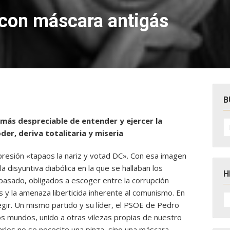
 con máscara antigás
B
más despreciable de entender y ejercer la
B
po
der, deriva totalitaria y miseria
presión «tapaos la nariz y votad DC». Con esa imagen
a disyuntiva diabólica en la que se hallaban los
H
o pasado, obligados a escoger entre la
corrupción
 y la amenaza liberticida inherente al comunismo. En
H
D
ir. Un mismo partido y su líder, el PSOE de Pedro
N
s mundos, unido a otras vilezas propias de nuestro
tarlos no se necesite una pinza, sino una máscara