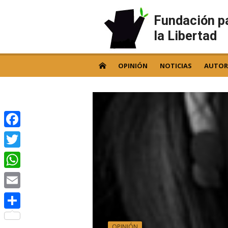
Skip
to
Fundación p
content
la Libertad
OPINIÓN
NOTICIAS
AUTOR
Facebook
Twitter
WhatsApp
Email
Compartir
OPINIÓN