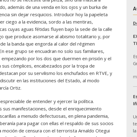
ado, además de una venda en los ojos y un burka de
A
ncia sin dejar resquicios. Introducir hoy la papeleta
er ciego a la evidencia, sordo a las mentiras,
D
cas cuyas aguas fétidas fluyen bajo la sede de la calle
E
igo que produce asomarse al abismo totalitario y, por
T
 de la banda que engorda al calor del régimen
En ese grupo se encuadran no solo sus familiares,
E
 empezando por los dos que duermen en prisión y el
Gr
én sus cómplices, encabezados por la tropa de
destacan por su servilismo los enchufados en RTVE, y
m
discutir en las instituciones del Estado, al modo
rcía Ortiz.
E
preciable de entender y ejercer la política.
I
as sus manifestaciones, desde el enriquecimiento
scarillas a menudo defectuosas, en plena pandemia,
U
beranía para pagar con ellas el respaldo de sus socios
t
 moción de censura con el terrorista Arnaldo Otegui
la