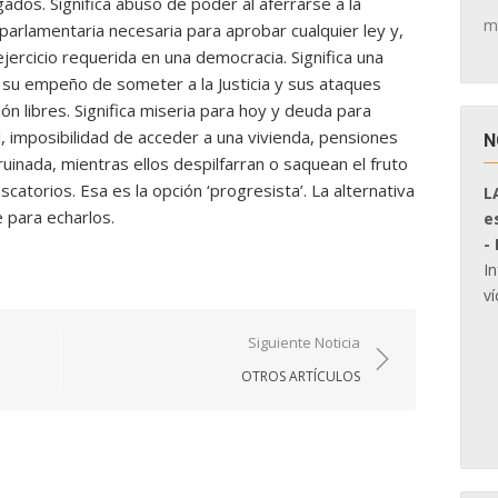
gados. Significa abuso de poder al aferrarse a la
m
parlamentaria necesaria para aprobar cualquier ley y,
jercicio requerida en una democracia. Significa una
en su empeño de someter a la Justicia y sus ataques
n libres. Significa miseria para hoy y deuda para
, imposibilidad de acceder a una vivienda, pensiones
N
ruinada, mientras ellos despilfarran o saquean el fruto
atorios. Esa es la opción ‘progresista’. La alternativa
L
 para echarlos.
e
-
I
ví
Siguiente Noticia
OTROS ARTÍCULOS