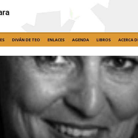
ara
ES
DIVÁN DE TEO
ENLACES
AGENDA
LIBROS
ACERCA D