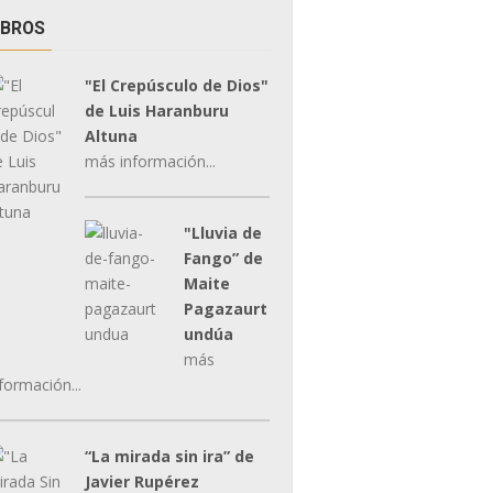
IBROS
"El Crepúsculo de Dios"
de Luis Haranburu
Altuna
más información...
"Lluvia de
Fango” de
Maite
Pagazaurt
undúa
más
formación...
“La mirada sin ira” de
Javier Rupérez