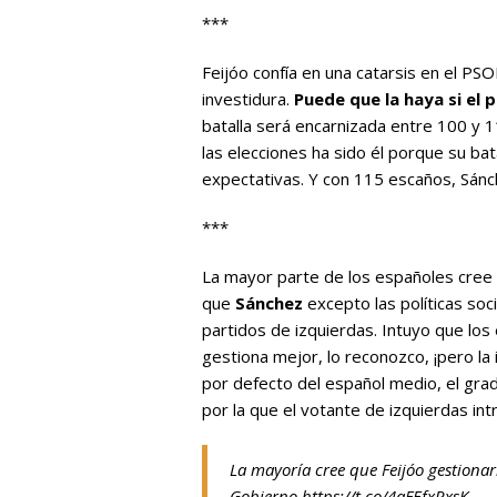
***
Feijóo confía en una catarsis en el PS
investidura.
Puede que la haya si el
batalla será encarnizada entre 100 y 
las elecciones ha sido él porque su bata
expectativas. Y con 115 escaños, Sán
***
La mayor parte de los españoles cre
que
Sánchez
excepto las políticas soci
partidos de izquierdas. Intuyo que lo
gestiona mejor, lo reconozco, ¡pero l
por defecto del español medio, el grad
por la que el votante de izquierdas int
La mayoría cree que Feijóo gestionar
Gobierno
https://t.co/4aFEfxRxsK