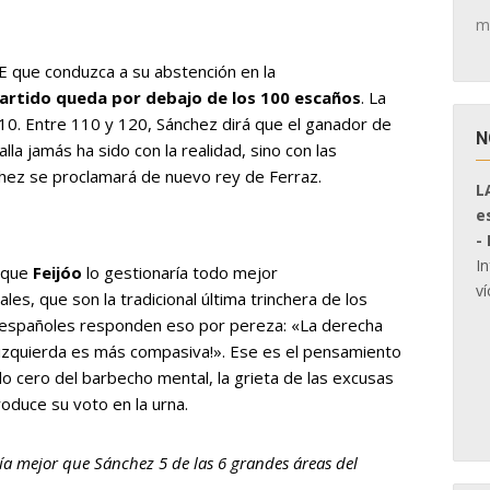
m
OE que conduzca a su abstención en la
 partido queda por debajo de los 100 escaños
. La
110. Entre 110 y 120, Sánchez dirá que el ganador de
N
lla jamás ha sido con la realidad, sino con las
chez se proclamará de nuevo rey de Ferraz.
L
e
-
I
e que
Feijóo
lo gestionaría todo mejor
ví
ales, que son la tradicional última trinchera de los
s españoles responden eso por pereza: «La derecha
a izquierda es más compasiva!». Ese es el pensamiento
o cero del barbecho mental, la grieta de las excusas
roduce su voto en la urna.
ía mejor que Sánchez 5 de las 6 grandes áreas del