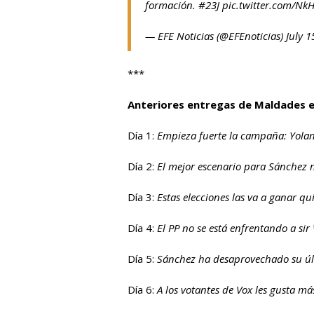
formación.
#23J
pic.twitter.com/Nk
— EFE Noticias (@EFEnoticias)
July 1
***
Anteriores entregas de Maldades 
Día 1:
Empieza fuerte la campaña: Yola
Día 2:
El mejor escenario para Sánchez 
Día 3:
Estas elecciones las va a ganar q
Día 4:
El PP no se está enfrentando a sir
Día 5:
Sánchez ha desaprovechado su últ
Día 6:
A los votantes de Vox les gusta m