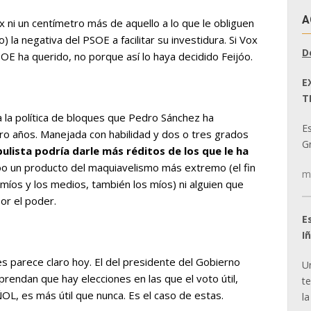
A
x ni un centímetro más de aquello a lo que le obliguen
) la negativa del PSOE a facilitar su investidura. Si Vox
D
OE ha querido, no porque así lo haya decidido Feijóo.
E
T
a la política de bloques que Pedro Sánchez ha
E
ro años. Manejada con habilidad y dos o tres grados
Gr
pulista podría darle más réditos de los que le ha
óo un producto del maquiavelismo más extremo (el fin
m
s míos y los medios, también los míos) ni alguien que
or el poder.
E
I
s parece claro hoy. El del presidente del Gobierno
U
ndan que hay elecciones en las que el voto útil,
t
OL, es más útil que nunca. Es el caso de estas.
la