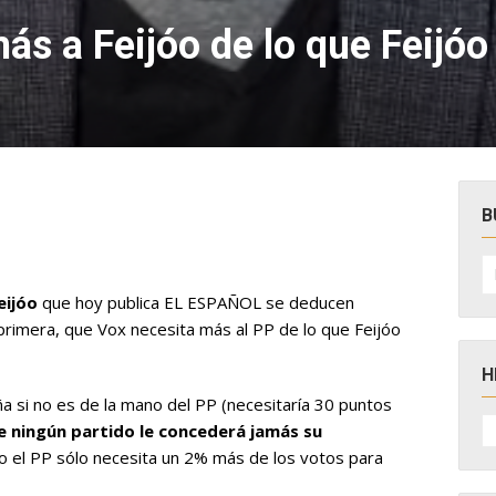
ás a Feijóo de lo que Feijóo
B
B
po
eijóo
que hoy publica EL ESPAÑOL se deducen
primera, que Vox necesita más al PP de lo que Feijóo
H
 si no es de la mano del PP (necesitaría 30 puntos
H
 ningún partido le concederá jamás su
D
N
ro el PP sólo necesita un 2% más de los votos para