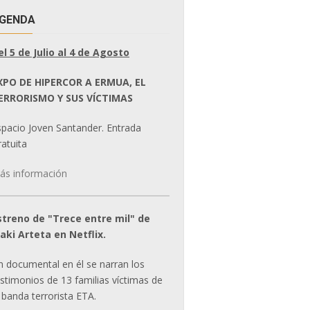
GENDA
el 5 de Julio al 4 de Agosto
XPO DE HIPERCOR A ERMUA, EL
ERRORISMO Y SUS VÍCTIMAS
spacio Joven Santander. Entrada
atuita
ás información
streno de "Trece entre mil" de
ñaki Arteta en Netflix.
n documental en él se narran los
estimonios de 13 familias víctimas de
 banda terrorista ETA.