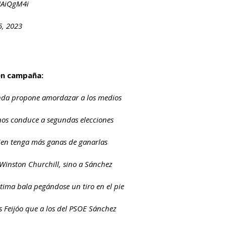
HAiQgM4i
5, 2023
en campaña:
nda propone amordazar a los medios
nos conduce a segundas elecciones
uien tenga más ganas de ganarlas
 Winston Churchill, sino a Sánchez
ima bala pegándose un tiro en el pie
ás Feijóo que a los del PSOE Sánchez