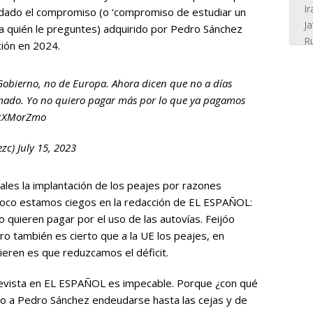
dado el compromiso (o ‘compromiso de estudiar un
 quién le preguntes) adquirido por Pedro Sánchez
ción en 2024.
 Gobierno, no de Europa. Ahora dicen que no a días
irmado. Yo no quiero pagar más por lo que ya pagamos
CcXMorZmo
ezc)
July 15, 2023
iales la implantación de los peajes por razones
oco estamos ciegos en la redacción de EL ESPAÑOL:
o quieren pagar por el uso de las autovías. Feijóo
o también es cierto que a la UE los peajes, en
uieren es que reduzcamos el déficit.
revista en EL ESPAÑOL es impecable. Porque ¿con qué
do a Pedro Sánchez endeudarse hasta las cejas y de