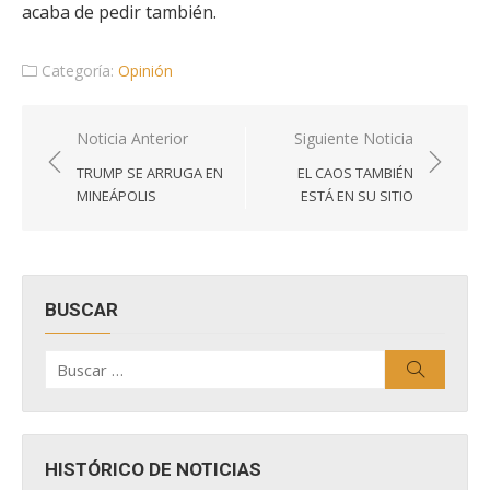
acaba de pedir también.
Categoría:
Opinión
Navegación
Noticia Anterior
Siguiente Noticia
de
TRUMP SE ARRUGA EN
EL CAOS TAMBIÉN
entradas
MINEÁPOLIS
ESTÁ EN SU SITIO
BUSCAR
Buscar
Buscar
por:
HISTÓRICO DE NOTICIAS