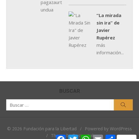
“La mirada
sin ira” de
Javier
Rupérez
más
información...
BUSCAR
Buscar
Busca
por:
© 2026 Fundación para la Libertad
/
Powered by WordPress
/
Theme by Design Lab
Facebook
Twitter
WhatsApp
Email
Comparti