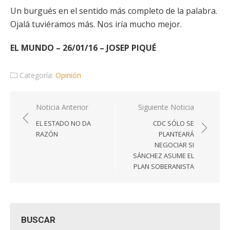
Un burgués en el sentido más completo de la palabra.
Ojalá tuviéramos más. Nos iría mucho mejor.
EL MUNDO – 26/01/16 – JOSEP PIQUÉ
Categoría:
Opinión
Navegación
Noticia Anterior
Siguiente Noticia
de
EL ESTADO NO DA
CDC SÓLO SE
entradas
RAZÓN
PLANTEARÁ
NEGOCIAR SI
SÁNCHEZ ASUME EL
PLAN SOBERANISTA
BUSCAR