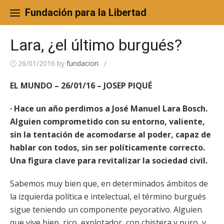
Skip
to
Fundación para la Libertad
content
Lara, ¿el último burgués?
26/01/2016
by
fundacion
/
EL MUNDO – 26/01/16 – JOSEP PIQUÉ
· Hace un año perdimos a José Manuel Lara Bosch.
Alguien comprometido con su entorno, valiente,
sin la tentación de acomodarse al poder, capaz de
hablar con todos, sin ser políticamente correcto.
Una figura clave para revitalizar la sociedad civil.
Sabemos muy bien que, en determinados ámbitos de
la izquierda política e intelectual, el término burgués
sigue teniendo un componente peyorativo. Alguien
que vive bien, rico, explotador, con chistera y puro, y