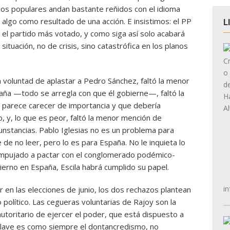
 los populares andan bastante reñidos con el idioma
algo como resultado de una acción. E insistimos: el PP
L
 el partido más votado, y como siga así solo acabará
tuación, no de crisis, sino catastrófica en los planos
la voluntad de aplastar a Pedro Sánchez, faltó la menor
paña —todo se arregla con que él gobierne—, faltó la
e parece carecer de importancia y que debería
, y, lo que es peor, faltó la menor mención de
unstancias. Pablo Iglesias no es un problema para
e de no leer, pero lo es para España. No le inquieta lo
empujado a pactar con el conglomerado podémico-
erno en España, Escila habrá cumplido su papel.
in
r en las elecciones de junio, los dos rechazos plantean
 político. Las cegueras voluntarias de Rajoy son la
utoritario de ejercer el poder, que está dispuesto a
clave es como siempre el dontancredismo, no