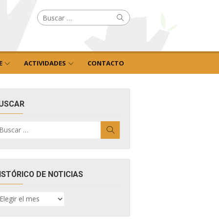
Buscar
Buscar
por:
E
ACTIVIDADES
CONTACTO
USCAR
uscar
Buscar
r:
ISTÓRICO DE NOTICIAS
ISTÓRICO
E
OTICIAS