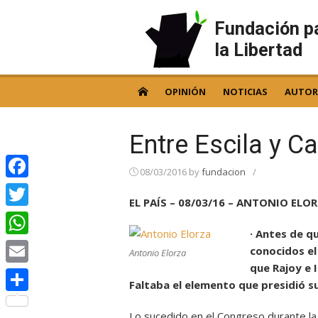
Skip
to
Fundación p
content
la Libertad
OPINIÓN
NOTICIAS
AUTOR
Entre Escila y Ca
08/03/2016
by
fundacion
/
Facebook
EL PAÍS – 08/03/16 – ANTONIO ELO
Twitter
· Antes de qu
WhatsApp
conocidos el
Antonio Elorza
que Rajoy e I
Email
Faltaba el elemento que presidió su
Compartir
Lo sucedido en el Congreso durante la