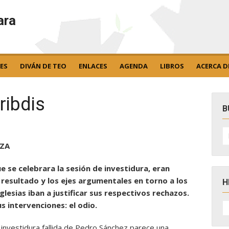
ara
ES
DIVÁN DE TEO
ENLACES
AGENDA
LIBROS
ACERCA D
ribdis
B
B
po
RZA
e se celebrara la sesión de investidura, eran
 resultado y los ejes argumentales en torno a los
H
glesias iban a justificar sus respectivos rechazos.
H
s intervenciones: el odio.
D
N
 investidura fallida de Pedro Sánchez parece una