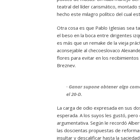
teatral del líder carismático, montado 
hecho este milagro político del cual e
Otra cosa es que Pablo Iglesias sea ta
el beso en la boca entre dirigentes iz
es más que un remake de la vieja práct
aconsejable al checoeslovaco Alexand
flores para evitar en los recibimientos
Breznev.
· Ganar supone obtener algo como
el 20-D.
La carga de odio expresada en sus do
esperada. A los suyos les gustó, pero 
argumentativa. Según le recordó Albert
las doscientas propuestas de reformas
insultar y descalificar hasta la sacie