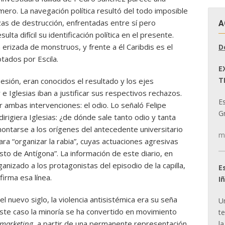
mero. La navegación política resultó del todo imposible
zas de destrucción, enfrentadas entre sí pero
A
lta difícil su identificación política en el presente.
á erizada de monstruos, y frente a él Caribdis es el
D
otados por Escila.
E
T
esión, eran conocidos el resultado y los ejes
e Iglesias iban a justificar sus respectivos rechazos.
E
r ambas intervenciones: el odio. Lo señaló Felipe
Gr
dirigiera Iglesias: ¿de dónde sale tanto odio y tanta
ontarse a los orígenes del antecedente universitario
m
a “organizar la rabia”, cuyas actuaciones agresivas
to de Antígona”. La información de este diario, en
izado a los protagonistas del episodio de la capilla,
E
firma esa línea.
I
el nuevo siglo, la violencia antisistémica era su seña
U
este caso la minoría se ha convertido en movimiento
t
marketing,
a partir de una permanente representación
la