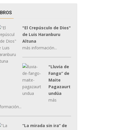
IBROS
"El Crepúsculo de Dios"
de Luis Haranburu
Altuna
más información...
"Lluvia de
Fango” de
Maite
Pagazaurt
undúa
más
formación...
“La mirada sin ira” de