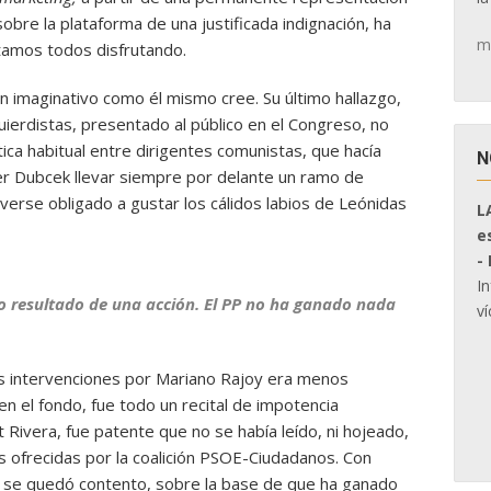
sobre la plataforma de una justificada indignación, ha
m
stamos todos disfrutando.
n imaginativo como él mismo cree. Su último hallazgo,
quierdistas, presentado al público en el Congreso, no
ica habitual entre dirigentes comunistas, que hacía
N
er Dubcek llevar siempre por delante un ramo de
 verse obligado a gustar los cálidos labios de Leónidas
L
e
-
I
 resultado de una acción. El PP no ha ganado nada
ví
s intervenciones por Mariano Rajoy era menos
en el fondo, fue todo un recital de impotencia
 Rivera, fue patente que no se había leído, ni hojeado,
 ofrecidas por la coalición PSOE-Ciudadanos. Con
dad se quedó contento, sobre la base de que ha ganado