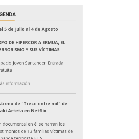
GENDA
el 5 de Julio al 4 de Agosto
XPO DE HIPERCOR A ERMUA, EL
ERRORISMO Y SUS VÍCTIMAS
spacio Joven Santander. Entrada
atuita
ás información
streno de "Trece entre mil" de
ñaki Arteta en Netflix.
n documental en él se narran los
estimonios de 13 familias víctimas de
 banda terrorista ETA.