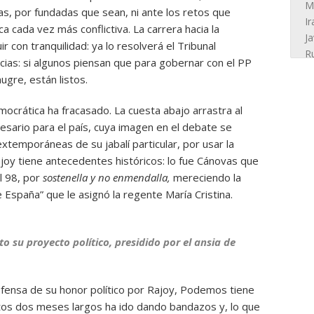
as, por fundadas que sean, ni ante los retos que
ca cada vez más conflictiva. La carrera hacia la
 con tranquilidad: ya lo resolverá el Tribunal
racias: si algunos piensan que para gobernar con el PP
gre, están listos.
mocrática ha fracasado. La cuesta abajo arrastra al
esario para el país, cuya imagen en el debate se
 extemporáneas de su jabalí particular, por usar la
Rajoy tiene antecedentes históricos: lo fue Cánovas que
l 98, por
sostenella y no enmendalla,
mereciendo la
 España” que le asignó la regente María Cristina.
o su proyecto político, presidido por el ansia de
defensa de su honor político por Rajoy, Podemos tiene
tos dos meses largos ha ido dando bandazos y, lo que