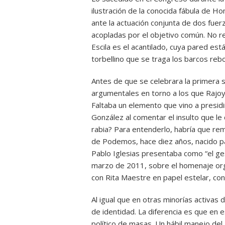
ilustración de la conocida fábula de Ho
ante la actuación conjunta de dos fuer
acopladas por el objetivo común. No resu
Escila es el acantilado, cuya pared est
torbellino que se traga los barcos reb
Antes de que se celebrara la primera s
argumentales en torno a los que Rajoy 
Faltaba un elemento que vino a presidi
González al comentar el insulto que le 
rabia? Para entenderlo, habría que rem
de Podemos, hace diez años, nacido par
Pablo Iglesias presentaba como “el ges
marzo de 2011, sobre el homenaje organ
con Rita Maestre en papel estelar, con
Al igual que en otras minorías activas d
de identidad. La diferencia es que en 
político de masas. Un hábil manejo del