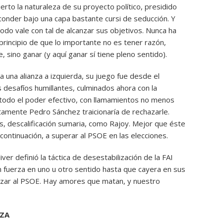
rto la naturaleza de su proyecto político, presidido
conder bajo una capa bastante cursi de seducción. Y
do vale con tal de alcanzar sus objetivos. Nunca ha
principio de que lo importante no es tener razón,
 sino ganar (y aquí ganar sí tiene pleno sentido).
una alianza a izquierda, su juego fue desde el
s desafíos humillantes, culminados ahora con la
todo el poder efectivo, con llamamientos no menos
tamente Pedro Sánchez traicionaría de rechazarle.
, descalificación sumaria, como Rajoy. Mejor que éste
continuación, a superar al PSOE en las elecciones.
ver definió la táctica de desestabilización de la FAI
on fuerza en uno u otro sentido hasta que cayera en sus
lazar al PSOE. Hay amores que matan, y nuestro
RZA