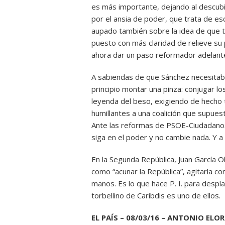
es más importante, dejando al descubie
por el ansia de poder, que trata de es
aupado también sobre la idea de que to
puesto con más claridad de relieve su 
ahora dar un paso reformador adelante,
A sabiendas de que Sánchez necesitaba 
principio montar una pinza: conjugar lo
leyenda del beso, exigiendo de hecho 
humillantes a una coalición que supues
Ante las reformas de PSOE-Ciudadanos
siga en el poder y no cambie nada. Y a 
En la Segunda República, Juan García Oli
como “acunar la República”, agitarla c
manos. Es lo que hace P. I. para desp
torbellino de Caribdis es uno de ellos.
EL PAÍS – 08/03/16 – ANTONIO ELO