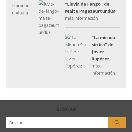
"Lluvia de Fango” de
Maite Pagazaurtundúa
más información...
“La mirada
sin ira” de
Javier
Rupérez
más
información...
BUSCAR
Buscar
Busca
por: