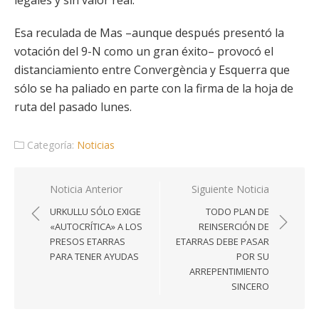
legales y sin valor real.
Esa reculada de Mas –aunque después presentó la
votación del 9-N como un gran éxito– provocó el
distanciamiento entre Convergència y Esquerra que
sólo se ha paliado en parte con la firma de la hoja de
ruta del pasado lunes.
Categoría:
Noticias
Navegación
Noticia Anterior
Siguiente Noticia
de
URKULLU SÓLO EXIGE
TODO PLAN DE
entradas
«AUTOCRÍTICA» A LOS
REINSERCIÓN DE
PRESOS ETARRAS
ETARRAS DEBE PASAR
PARA TENER AYUDAS
POR SU
ARREPENTIMIENTO
SINCERO