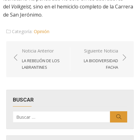
del
Volkgeist,
sino en el hemiciclo completo de la Carrera
de San Jerónimo.
Categoría:
Opinión
Navegación
Noticia Anterior
Siguiente Noticia
de
LA REBELIÓN DE LOS
LA BIODIVERSIDAD
entradas
LABRANTINES
FACHA
BUSCAR
Buscar
Buscar
por: