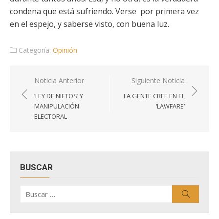
condena que está sufriendo. Verse por primera vez
en el espejo, y saberse visto, con buena luz.
Categoría:
Opinión
Navegación
Noticia Anterior
Siguiente Noticia
de
‘LEY DE NIETOS’ Y
LA GENTE CREE EN EL
entradas
MANIPULACIÓN
‘LAWFARE’
ELECTORAL
BUSCAR
Buscar
Buscar
por: