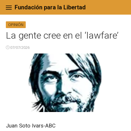
Skip
to
Fundación para la Libertad
content
OPINIÓN
La gente cree en el ‘lawfare’
07/07/2026
Juan Soto Ivars-ABC