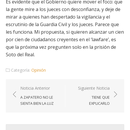
Es evidente que el Gobierno quiere mover el foco: que
la gente mire a los jueces con desconfianza, y deje de
mirar a quienes han despertado la vigilancia y el
escrutinio de la Guardia Civil y los jueces. Parece que
les funciona. Mi propuesta, si quieren alcanzar un cien
por cien de ciudadanos creyentes en el ‘lawfare’, es
que la próxima vez pregunten solo en la prisión de
Soto del Real.
Categoría:
Opinión
Navegación
Noticia Anterior
Siguiente Noticia
de
A ZAPATERO NO LE
TIENE QUE
entradas
SIENTA BIEN LA LUZ
EXPLICARLO