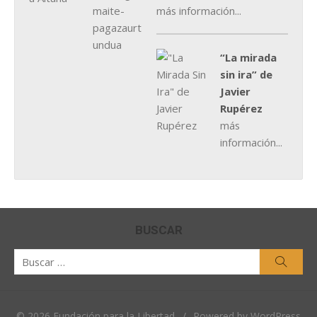
más información...
“La mirada
sin ira” de
Javier
Rupérez
más
información...
BUSCAR
Buscar
Busca
por:
© 2026 Fundación para la Libertad
/
Powered by WordPress