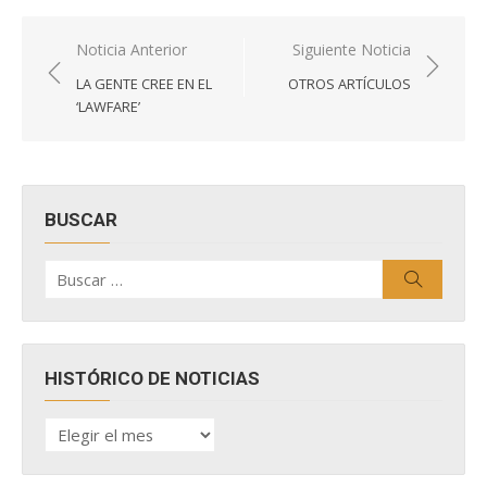
Navegación
Noticia Anterior
Siguiente Noticia
de
LA GENTE CREE EN EL
OTROS ARTÍCULOS
entradas
‘LAWFARE’
BUSCAR
Buscar
Buscar
por:
HISTÓRICO DE NOTICIAS
HISTÓRICO
DE
NOTICIAS