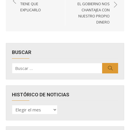
de
TIENE QUE
EL GOBIERNO NOS
entradas
EXPLICARLO
CHANTAJEA CON
NUESTRO PROPIO
DINERO
BUSCAR
Buscar
Buscar
por:
HISTÓRICO DE NOTICIAS
HISTÓRICO
DE
NOTICIAS