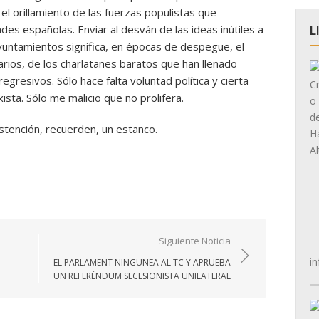
l orillamiento de las fuerzas populistas que
ades españolas. Enviar al desván de las ideas inútiles a
L
yuntamientos significa, en épocas de despegue, el
rios, de los charlatanes baratos que han llenado
gresivos. Sólo hace falta voluntad política y cierta
xista. Sólo me malicio que no prolifera.
bstención, recuerden, un estanco.
Siguiente Noticia
in
EL PARLAMENT NINGUNEA AL TC Y APRUEBA
UN REFERÉNDUM SECESIONISTA UNILATERAL