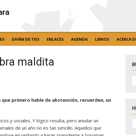
ara
ES
DIVÁN DE TEO
ENLACES
AGENDA
LIBROS
ACERCA D
bra maldita
B
B
po
sta que primero hable de abstención, recuerden, un
H
icos y sociales. Y lógico resulta, pero anudar un
H
D
iales de un año no es tan sencillo. Aquellos que
N
egándose en redondo a hacer presidente a Sosoman