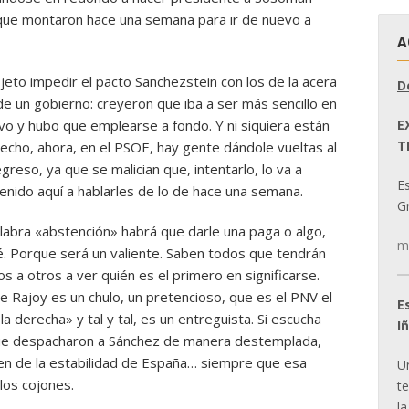
que montaron hace una semana para ir de nuevo a
A
jeto impedir el pacto Sanchezstein con los de la acera
D
e un gobierno: creyeron que iba a ser más sencillo en
E
avo y hubo que emplearse a fondo. Y ni siquiera están
T
echo, ahora, en el PSOE, hay gente dándole vueltas al
egreso, ya que se malician que, intentarlo, lo va a
E
venido aquí a hablarles de lo de hace una semana.
Gr
palabra «abstención» habrá que darle una paga o algo,
m
. Porque será un valiente. Saben todos que tendrán
 a otros a ver quién es el primero en significarse.
e Rajoy es un chulo, un pretencioso, que es el PNV el
E
 derecha» y tal y tal, es un entreguista. Si escucha
I
 que despacharon a Sánchez de manera destemplada,
ien de la estabilidad de España… siempre que esa
U
los cojones.
t
la