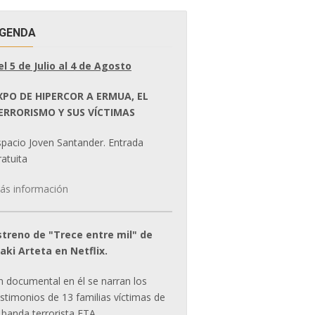
GENDA
el 5 de Julio al 4 de Agosto
XPO DE HIPERCOR A ERMUA, EL
ERRORISMO Y SUS VÍCTIMAS
spacio Joven Santander. Entrada
atuita
ás información
streno de "Trece entre mil" de
ñaki Arteta en Netflix.
n documental en él se narran los
estimonios de 13 familias víctimas de
 banda terrorista ETA.