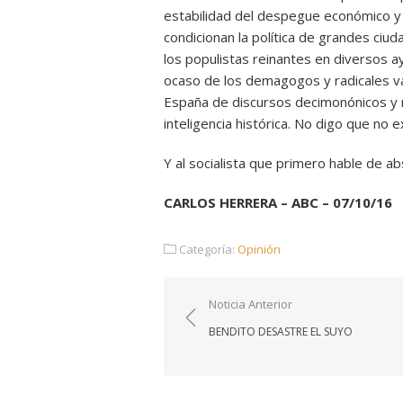
estabilidad del despegue económico y e
condicionan la política de grandes ciud
los populistas reinantes en diversos a
ocaso de los demagogos y radicales va
España de discursos decimonónicos y re
inteligencia histórica. No digo que no e
Y al socialista que primero hable de a
CARLOS HERRERA – ABC – 07/10/16
Categoría:
Opinión
Navegación
Noticia Anterior
de
BENDITO DESASTRE EL SUYO
entradas