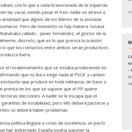
 saben, con lo que a cada bravuconada de la izquierda
m
n las vacas viendo pasar el tren: nadie se atreve a
n ansiedad que alguno de los líderes de la asonada
que sumarse. Pero de momento no hay manera: Susana
, Rubalcaba callado… Javier Fernández, el gestor de la
almente, discreto, que es lo que precisa la ocasión;
N
 lo que los contactos entre ambos serán productivos
produzca fuera.
L
e
ivó el recalentamiento que se estaba produciendo en
-
afirmando que no iba a exigir nada al PSOE a cambio
I
excitación que produce en toda militancia, de base o
ví
s de prensa en los que se supone que el PP quiere
terceras elecciones. A nadie se le escapa que el
garantías de estabilidad, pero ello deberá pactarse y
entes no deberá haber problemas.
igencia política llegase a cotas de excelencia, un pacto
s que han gobernado España podría suponer la