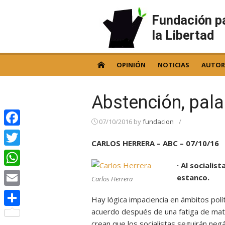
Skip
to
Fundación p
content
la Libertad
OPINIÓN
NOTICIAS
AUTOR
Abstención, pala
07/10/2016
by
fundacion
/
Facebook
CARLOS HERRERA – ABC – 07/10/16
Twitter
· Al sociali
WhatsApp
estanco.
Carlos Herrera
Email
Hay lógica impaciencia en ámbitos polít
acuerdo después de una fatiga de mater
Compartir
crean que los socialistas seguirán n