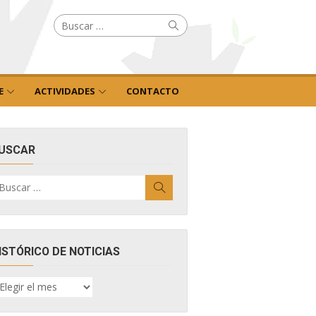
Buscar
Buscar
por:
E
ACTIVIDADES
CONTACTO
USCAR
uscar
Buscar
r:
ISTÓRICO DE NOTICIAS
ISTÓRICO
E
OTICIAS