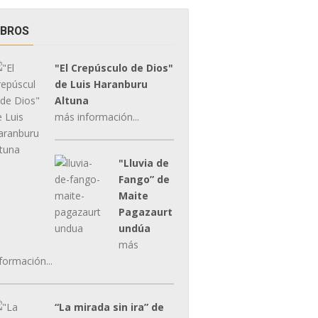
IBROS
"El Crepúsculo de Dios"
de Luis Haranburu
Altuna
más información...
"Lluvia de
Fango” de
Maite
Pagazaurt
undúa
más
formación...
“La mirada sin ira” de