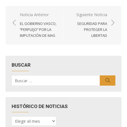
Navegación
Noticia Anterior
Siguiente Noticia
de
EL GOBIERNO VASCO,
SEGURIDAD PARA
entradas
“PERPLEJO” POR LA
PROTEGER LA
IMPUTACIÓN DE MAS
LIBERTAD
BUSCAR
Buscar
Buscar
por:
HISTÓRICO DE NOTICIAS
HISTÓRICO
DE
NOTICIAS