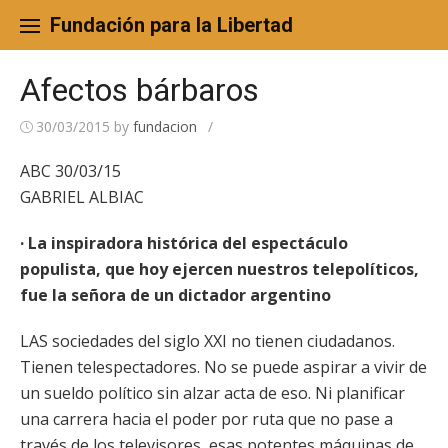
Skip
to
Fundación para la Libertad
content
Afectos bárbaros
30/03/2015
by
fundacion
/
ABC 30/03/15
GABRIEL ALBIAC
· La inspiradora histórica del espectáculo
populista, que hoy ejercen nuestros telepolíticos,
fue la señora de un dictador argentino
LAS sociedades del siglo XXI no tienen ciudadanos.
Tienen telespectadores. No se puede aspirar a vivir de
un sueldo político sin alzar acta de eso. Ni planificar
una carrera hacia el poder por ruta que no pase a
través de los televisores, esas potentes máquinas de