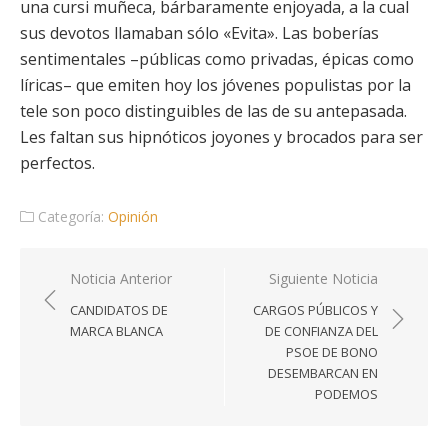
una cursi muñeca, bárbaramente enjoyada, a la cual
sus devotos llamaban sólo «Evita». Las boberías
sentimentales –públicas como privadas, épicas como
líricas– que emiten hoy los jóvenes populistas por la
tele son poco distinguibles de las de su antepasada.
Les faltan sus hipnóticos joyones y brocados para ser
perfectos.
Categoría:
Opinión
Navegación
Noticia Anterior
Siguiente Noticia
de
CANDIDATOS DE
CARGOS PÚBLICOS Y
entradas
MARCA BLANCA
DE CONFIANZA DEL
PSOE DE BONO
DESEMBARCAN EN
PODEMOS