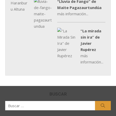
"Lluvia de Fango” de
Maite Pagazaurtundúa
más información...
“La mirada
sin ira” de
Javier
Rupérez
más
información...
BUSCAR
Buscar
Busca
por: