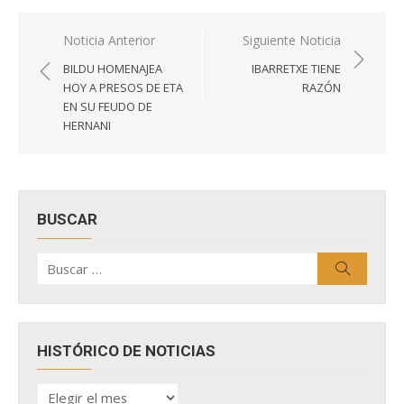
Navegación
Noticia Anterior
Siguiente Noticia
de
BILDU HOMENAJEA
IBARRETXE TIENE
entradas
HOY A PRESOS DE ETA
RAZÓN
EN SU FEUDO DE
HERNANI
BUSCAR
Buscar
Buscar
por:
HISTÓRICO DE NOTICIAS
HISTÓRICO
DE