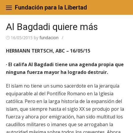
Skip
to
Fundación para la Libertad
content
Al Bagdadi quiere más
16/05/2015
by
fundacion
/
HERMANN TERTSCH, ABC – 16/05/15
· El califa Al Bagdadi tiene una agenda propia que
ninguna fuerza mayor ha logrado destruir.
El islam no tiene un sumo sacerdote en la jerarquía
equiparable al del Pontífice Romano en la Iglesia
católica. Pero en la larga historia de la expansión del
islam, que siempre hasta el siglo XX se produjo por la
fuerza y ahora por emigración, han sido multitud los
caudillos militares o imanes que se arrogaban la
autoridad máxima sobre todos los creyentes. Ahora