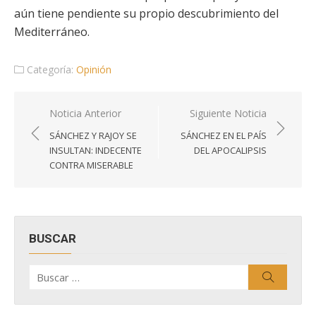
aún tiene pendiente su propio descubrimiento del
Mediterráneo.
Categoría:
Opinión
Navegación
Noticia Anterior
Siguiente Noticia
de
SÁNCHEZ Y RAJOY SE
SÁNCHEZ EN EL PAÍS
entradas
INSULTAN: INDECENTE
DEL APOCALIPSIS
CONTRA MISERABLE
BUSCAR
Buscar
Buscar
por: