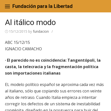
Skip
to
Fundación para la Libertad
content
Al itálico modo
15/12/2015
by
fundacion
/
ABC 15/12/15
IGNACIO CAMACHO
· El parecido no es coincidencia: Tangentópoli, la
casta, la telecracia y la fragmentación política
son importaciones italianas
EL modelo político español se aproxima cada vez más
al italiano, sólo que copiando sus errores con veinte
años de retraso. Cuando Italia empieza a intentar
corregir los defectos de un sistema de inestabilidad
congénita, diseñado en la posguerra para huir del