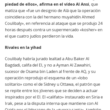
piedad de ellos», afirma en el vídeo Al Ansi
, que
matiza que «fue un designio de Alá que la operación
coincidiera con la del hermano muyahidín Ahmed
Coulibaly», en referencia al ataque que se produjo 24
horas después contra un supermercado «kosher» en
el que cuatro judíos perdieron la vida.
Rivales en la yihad
Coulibaly habría jurado lealtad a Abu Baker Al
Bagdadi, califa del EI, y no a Ayman Al Zawahiri,
sucesor de Osama bin Laden al frente de AQ, y su
operación reprodujo el esquema de un «lobo
solitario» como el de Sidney u Ottawa, el patrón que
se repite entre los jóvenes que se deciden a actuar
inspirados por el EI. El «califato» instaurado en Siria e
Irak, pese a la disputa interna que mantiene con Al
Qaida por el liderazgo de la «guerra santa», también