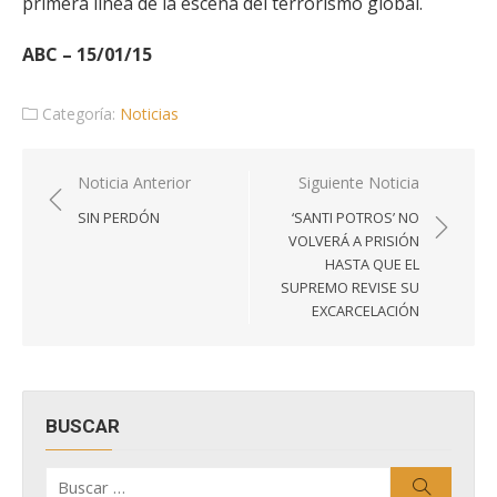
primera línea de la escena del terrorismo global.
ABC – 15/01/15
Categoría:
Noticias
Navegación
Noticia Anterior
Siguiente Noticia
de
SIN PERDÓN
‘SANTI POTROS’ NO
entradas
VOLVERÁ A PRISIÓN
HASTA QUE EL
SUPREMO REVISE SU
EXCARCELACIÓN
BUSCAR
Buscar
Buscar
por: