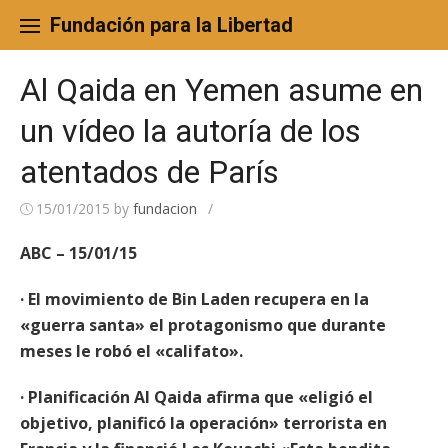
Skip
to
Fundación para la Libertad
content
Al Qaida en Yemen asume en
un vídeo la autoría de los
atentados de París
15/01/2015
by
fundacion
/
ABC – 15/01/15
· El movimiento de Bin Laden recupera en la
«guerra santa» el protagonismo que durante
meses le robó el «califato».
· Planificación Al Qaida afirma que «eligió el
objetivo, planificó la operación» terrorista en