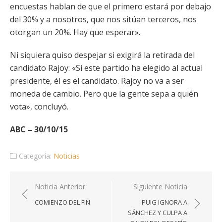
encuestas hablan de que el primero estará por debajo
del 30% y a nosotros, que nos sitúan terceros, nos
otorgan un 20%. Hay que esperar».
Ni siquiera quiso despejar si exigirá la retirada del
candidato Rajoy: «Si este partido ha elegido al actual
presidente, él es el candidato. Rajoy no va a ser
moneda de cambio. Pero que la gente sepa a quién
vota», concluyó.
ABC – 30/10/15
Categoría:
Noticias
Navegación
Noticia Anterior
Siguiente Noticia
de
COMIENZO DEL FIN
PUIG IGNORA A
entradas
SÁNCHEZ Y CULPA A