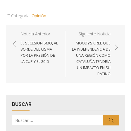
Categoría:
Opinión
Navegación
Noticia Anterior
Siguiente Noticia
de
EL SECESIONISMO, AL
MOODY’S CREE QUE
entradas
BORDE DEL CISMA
LA INDEPENDENCIA DE
POR LA PRESIÓN DE
UNA REGIÓN COMO
LA CUP Y EL 20-D
CATALUÑA TENDRÍA
UN IMPACTO EN SU
RATING
BUSCAR
Buscar
Buscar
por: