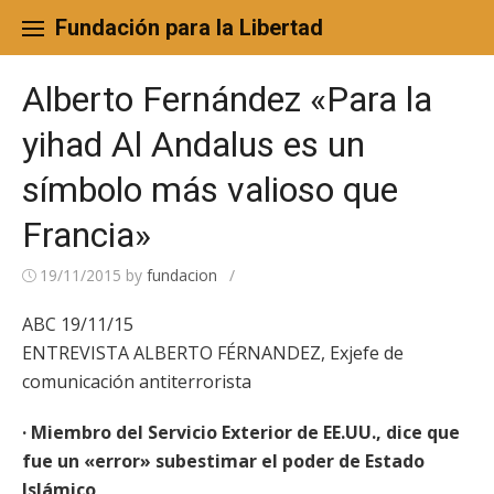
Skip
to
Fundación para la Libertad
content
Alberto Fernández «Para la
yihad Al Andalus es un
símbolo más valioso que
Francia»
19/11/2015
by
fundacion
/
ABC 19/11/15
ENTREVISTA ALBERTO FÉRNANDEZ, Exjefe de
comunicación antiterrorista
· Miembro del Servicio Exterior de EE.UU., dice que
fue un «error» subestimar el poder de Estado
Islámico