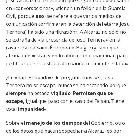
José Alcaraz ha asegurado que según ha podido saber
en «conversaciones», «tienen un follón en la Guardia
Civil, porque
eso
(se refiere a que varios medios de
comunicación confirmaran la detención del etarra Josu
Ternera) ha sido una filtración». A Alcaraz no sólo no
se extraña de «la presencia de Josu Ternera» en la
casa rural de Saint-Étienne-de-Baïgorry, sino que
afirma que «están viendo ahora cómo maquinan para
justificar que no estaba allí cuando realmente estaba».
¿Le «han escapado»?, le preguntamos. «Si, Josu
Ternera no se escapa, nunca se ha escapado porque
siempre
ha estado
vigilado
.
Permiten que se
escape,
igual que pasó con el caso del Faisán. Tiene
total
impunidad
«.
Sobre el
manejo de los tiempos
del Gobierno, otro
de los datos que hacen sospechar a Alcaraz, es por