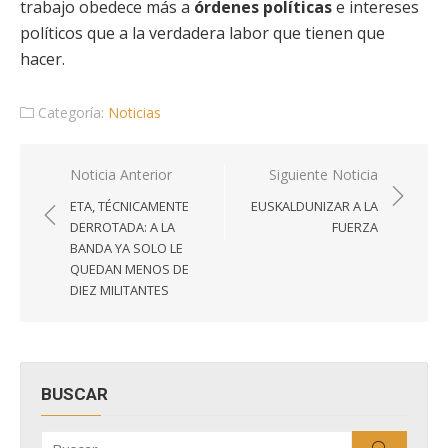
trabajo obedece más a
órdenes políticas
e intereses
políticos que a la verdadera labor que tienen que
hacer.
Categoría:
Noticias
Navegación
Noticia Anterior
Siguiente Noticia
de
ETA, TÉCNICAMENTE
EUSKALDUNIZAR A LA
entradas
DERROTADA: A LA
FUERZA
BANDA YA SOLO LE
QUEDAN MENOS DE
DIEZ MILITANTES
BUSCAR
Buscar
Buscar