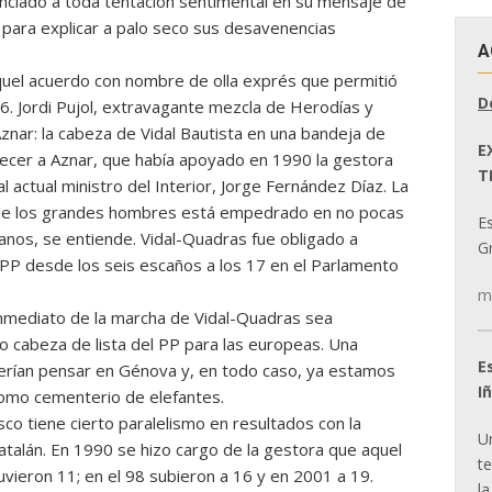
nciado a toda tentación sentimental en su mensaje de
 para explicar a palo seco sus desavenencias
A
aquel acuerdo con nombre de olla exprés que permitió
D
6. Jordi Pujol, extravagante mezcla de Herodías y
Aznar: la cabeza de Vidal Bautista en una bandeja de
E
stecer a Aznar, que había apoyado en 1990 la gestora
T
 actual ministro del Interior, Jorge Fernández Díaz. La
no de los grandes hombres está empedrado en no pocas
E
anos, se entiende. Vidal-Quadras fue obligado a
Gr
 PP desde los seis escaños a los 17 en el Parlamento
m
inmediato de la marcha de Vidal-Quadras sea
o cabeza de lista del PP para las europeas. Una
E
erían pensar en Génova y, en todo caso, ya estamos
I
omo cementerio de elefantes.
sco tiene cierto paralelismo en resultados con la
U
atalán. En 1990 se hizo cargo de la gestora que aquel
t
vieron 11; en el 98 subieron a 16 y en 2001 a 19.
la