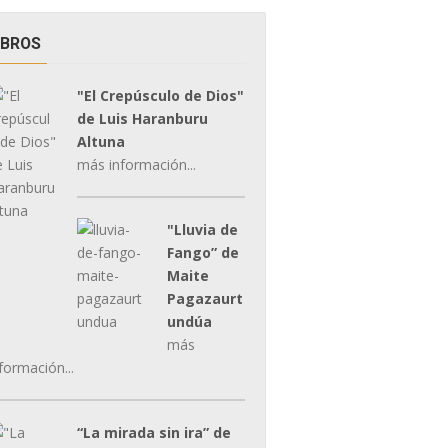
IBROS
"El Crepúsculo de Dios"
de Luis Haranburu
Altuna
más información...
"Lluvia de
Fango” de
Maite
Pagazaurt
undúa
más
formación...
“La mirada sin ira” de