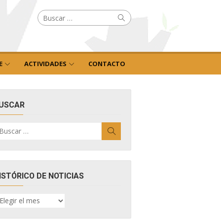
Buscar
Buscar
por:
E
ACTIVIDADES
CONTACTO
USCAR
uscar
Buscar
r:
ISTÓRICO DE NOTICIAS
ISTÓRICO
E
OTICIAS