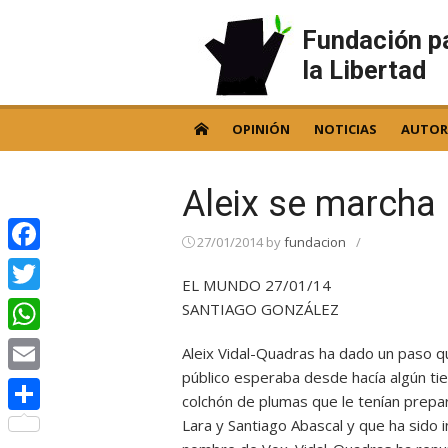
Skip
to
Fundación p
content
la Libertad
OPINIÓN
NOTICIAS
AUTOR
Aleix se marcha
27/01/2014
by
fundacion
/
Facebook
EL MUNDO 27/01/14
Twitter
SANTIAGO GONZÁLEZ
WhatsApp
Aleix Vidal-Quadras ha dado un paso q
público esperaba desde hacía algún ti
Email
colchón de plumas que le tenían prep
Lara y Santiago Abascal y que ha sido i
Compartir