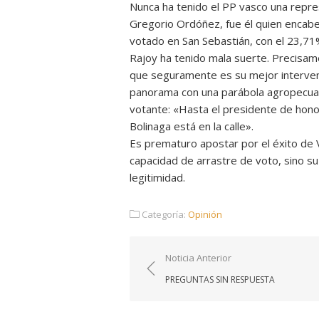
Nunca ha tenido el PP vasco una repre
Gregorio Ordóñez, fue él quien encabez
votado en San Sebastián, con el 23,71
Rajoy ha tenido mala suerte. Precisa
que seguramente es su mejor intervenc
panorama con una parábola agropecuar
votante: «Hasta el presidente de hono
Bolinaga está en la calle».
Es prematuro apostar por el éxito de
capacidad de arrastre de voto, sino su
legitimidad.
Categoría:
Opinión
Navegación
Noticia Anterior
de
PREGUNTAS SIN RESPUESTA
entradas