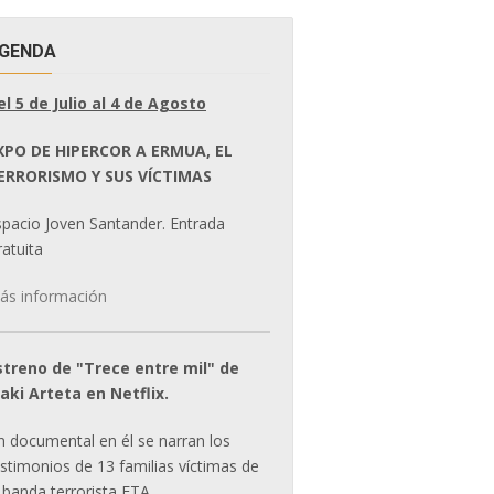
GENDA
el 5 de Julio al 4 de Agosto
XPO DE HIPERCOR A ERMUA, EL
ERRORISMO Y SUS VÍCTIMAS
spacio Joven Santander. Entrada
atuita
ás información
streno de "Trece entre mil" de
ñaki Arteta en Netflix.
n documental en él se narran los
estimonios de 13 familias víctimas de
 banda terrorista ETA.