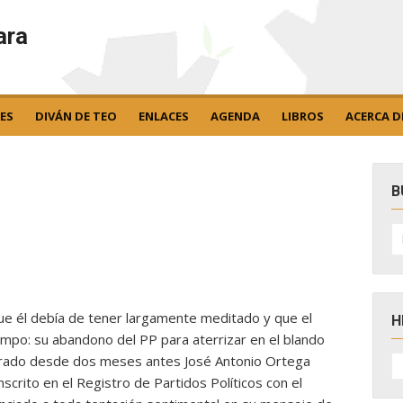
ara
ES
DIVÁN DE TEO
ENLACES
AGENDA
LIBROS
ACERCA D
B
B
po
ue él debía de tener largamente meditado y que el
H
empo: su abandono del PP para aterrizar en el blando
H
arado desde dos meses antes José Antonio Ortega
D
nscrito en el Registro de Partidos Políticos con el
N