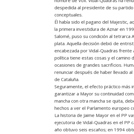
nombre de Vox. Vidal-Quadras ha renu
despedida al presidente de su partido
conceptuales.
Él había sido el pagano del Majestic, 
la primera investidura de Aznar en 199
Salomé, puso su condición al tetrarca 
plata. Aquella decisión debió de entri
encabezada por Vidal-Quadras frente al
política tiene estas cosas y el cami
ocasiones de grandes sacrificios. Hum
renunciar después de haber llevado al
de Cataluña.
Seguramente, el efecto práctico más 
garantizar a Mayor su continuidad com
mancha con otra mancha se quita, deb
hechos a ver el Parlamento europeo c
La historia de Jaime Mayor en el PP va
ejecutoria de Vidal-Quadras en el PP c
año obtuvo seis escaños; en 1994 obtu