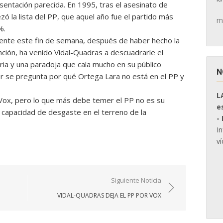
sentación parecida. En 1995, tras el asesinato de
ó la lista del PP, que aquel año fue el partido más
m
%.
mente este fin de semana, después de haber hecho la
ión, ha venido Vidal-Quadras a descuadrarle el
ia y una paradoja que cala mucho en su público
N
r se pregunta por qué Ortega Lara no está en el PP y
L
 Vox, pero lo que más debe temer el PP no es su
e
 capacidad de desgaste en el terreno de la
-
I
ví
Siguiente Noticia
VIDAL-QUADRAS DEJA EL PP POR VOX