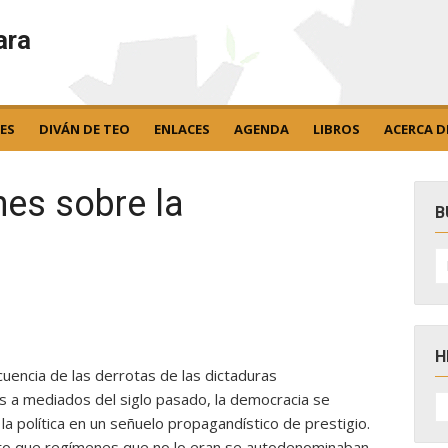
ara
ES
DIVÁN DE TEO
ENLACES
AGENDA
LIBROS
ACERCA D
nes sobre la
B
B
po
H
uencia de las derrotas de las dictaduras
H
 a mediados del siglo pasado, la democracia se
D
 la política en un señuelo propagandístico de prestigio.
N
to que regímenes que no lo eran se autodenominaban