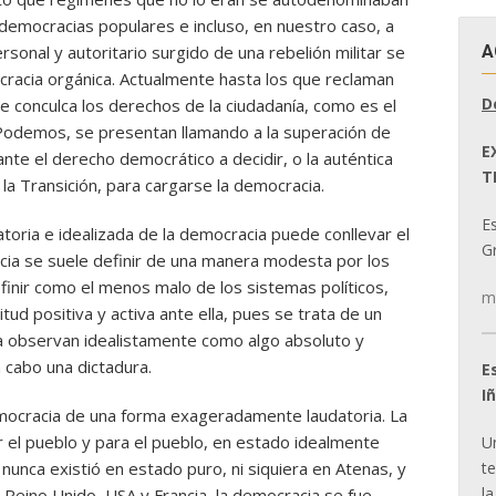
democracias populares e incluso, en nuestro caso, a
A
sonal y autoritario surgido de una rebelión militar se
cracia orgánica. Actualmente hasta los que reclaman
D
e conculca los derechos de la ciudadanía, como es el
 Podemos, se presentan llamando a la superación de
E
te el derecho democrático a decidir, o la auténtica
T
la Transición, para cargarse la democracia.
E
oria e idealizada de la democracia puede conllevar el
Gr
acia se suele definir de una manera modesta por los
efinir como el menos malo de los sistemas políticos,
m
ud positiva y activa ante ella, pues se trata de un
a observan idealistamente como algo absoluto y
a cabo una dictadura.
E
I
emocracia de una forma exageradamente laudatoria. La
 el pueblo y para el pueblo, en estado idealmente
U
t
nunca existió en estado puro, ni siquiera en Atenas, y
la
l Reino Unido, USA y Francia, la democracia se fue