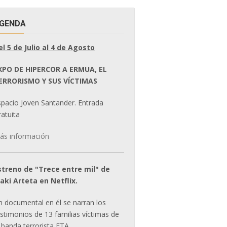
GENDA
el 5 de Julio al 4 de Agosto
XPO DE HIPERCOR A ERMUA, EL
ERRORISMO Y SUS VÍCTIMAS
spacio Joven Santander. Entrada
atuita
ás información
streno de "Trece entre mil" de
ñaki Arteta en Netflix.
n documental en él se narran los
estimonios de 13 familias víctimas de
 banda terrorista ETA.