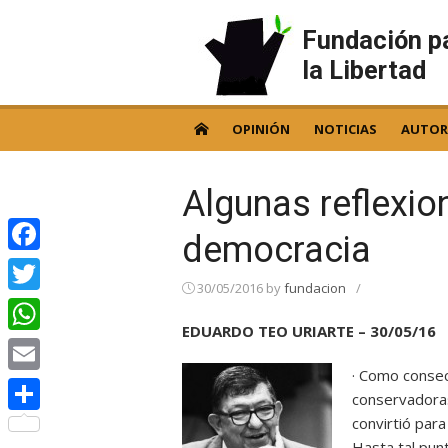
Skip
to
Fundación p
content
la Libertad
OPINIÓN
NOTICIAS
AUTOR
Algunas reflexio
democracia
Facebook
30/05/2016
by
fundacion
/
Twitter
EDUARDO TEO URIARTE – 30/05/16
WhatsApp
· Como consec
Email
conservadoras
convirtió para
Compartir
Hasta tal pun