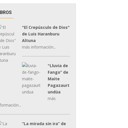
IBROS
"El Crepúsculo de Dios"
de Luis Haranburu
Altuna
más información...
"Lluvia de
Fango” de
Maite
Pagazaurt
undúa
más
formación...
“La mirada sin ira” de