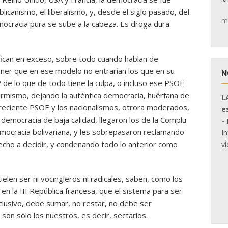
canismo, el liberalismo, y, desde el siglo pasado, del
m
ocracia pura se sube a la cabeza. Es droga dura
ifican en exceso, sobre todo cuando hablan de
ner que en ese modelo no entrarían los que en su
N
 de lo que de todo tiene la culpa, o incluso ese PSOE
mismo, dejando la auténtica democracia, huérfana de
L
 el reciente PSOE y los nacionalismos, otrora moderados,
e
emocracia de baja calidad, llegaron los de la Complu
-
mocracia bolivariana, y les sobrepasaron reclamando
I
echo a decidir, y condenando todo lo anterior como
ví
elen ser ni vocingleros ni radicales, saben, como los
en la III República francesa, que el sistema para ser
clusivo, debe sumar, no restar, no debe ser
on sólo los nuestros, es decir, sectarios.