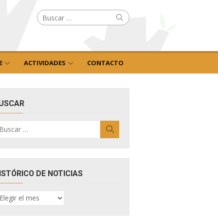
Buscar
Buscar
por:
E
ACTIVIDADES
CONTACTO
USCAR
uscar
Buscar
r:
ISTÓRICO DE NOTICIAS
ISTÓRICO
E
OTICIAS