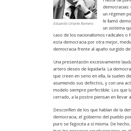
democracias: 
un régimen per
le llamó demo
Eduardo Uriarte Romero
un sistema qu
caso de los nacionalismos radicales o
esta democracia por otra mejor, median
democracia frente al apaño surgido de 
Una presentación excesivamente laudat
artero deseo de liquidarla. La democr
que creen en serio en ella, la suelen d
asumiendo sus defectos, y con una actit
modelo siempre perfectible. Los que l
cerrado, a la postre piensan en llevar 
Desconfíen de los que hablan de la d
democracia, el gobierno del pueblo por
puro se fagocita a sí misma. De hecho, 
tras los procesos revolucionarios en e