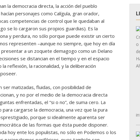
n la democracia directa, la acción del pueblo
 hacían personajes como Calígula, gran orador,
L
pocas competencias de control que le quedaban al
go se lo cargaron sus propios guardias). Es la
ona y perdura, no sólo porque puede existir un cierto
ue nos representen –aunque no siempre, que hoy en día
den presentar a un zoquete demagogo como un Delano
isiones se distancian en el tiempo y en el espacio
la reflexión, la racionalidad, y la deliberación
 poseer.
ser matizadas, fluidas, con posibilidad de
cionan, y no por el medio de la democracia directa
guntas enfrentadas, el “si o no”, de suma cero. La
 para cargarse la democracia, una vez que la pura
in
esprestigiado, porque si idealmente aparenta ser
democrática de las formas que ésta puede disponer.
a hoy ente los populistas, no sólo en Podemos o los
os nacionalismos periféricos, pues también son