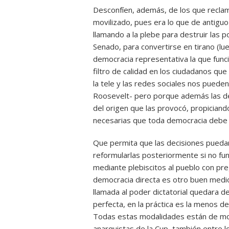
Desconfíen, además, de los que reclama
movilizado, pues era lo que de antiguo
llamando a la plebe para destruir las 
Senado, para convertirse en tirano (lue
democracia representativa la que funci
filtro de calidad en los ciudadanos q
la tele y las redes sociales nos pue
Roosevelt- pero porque además las dec
del origen que las provocó, propiciando 
necesarias que toda democracia debe
Que permita que las decisiones puedan 
reformularlas posteriormente si no fun
mediante plebiscitos al pueblo con pre
democracia directa es otro buen medio
llamada al poder dictatorial quedara d
perfecta, en la práctica es la menos 
Todas estas modalidades están de mod
anarquistas de la Cup, también entre l