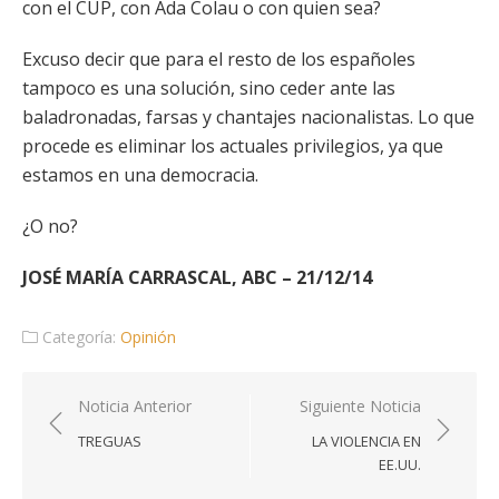
con el CUP, con Ada Colau o con quien sea?
Excuso decir que para el resto de los españoles
tampoco es una solución, sino ceder ante las
baladronadas, farsas y chantajes nacionalistas. Lo que
procede es eliminar los actuales privilegios, ya que
estamos en una democracia.
¿O no?
JOSÉ MARÍA CARRASCAL, ABC – 21/12/14
Categoría:
Opinión
Navegación
Noticia Anterior
Siguiente Noticia
de
TREGUAS
LA VIOLENCIA EN
entradas
EE.UU.