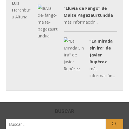
"Lluvia de Fango” de
Maite Pagazaurtundúa
más información...
“La mirada
sin ira” de
Javier
Rupérez
más
información...
BUSCAR
Buscar
Busca
por: