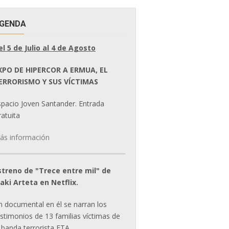
GENDA
el 5 de Julio al 4 de Agosto
XPO DE HIPERCOR A ERMUA, EL
ERRORISMO Y SUS VÍCTIMAS
spacio Joven Santander. Entrada
atuita
ás información
streno de "Trece entre mil" de
ñaki Arteta en Netflix.
n documental en él se narran los
estimonios de 13 familias víctimas de
 banda terrorista ETA.