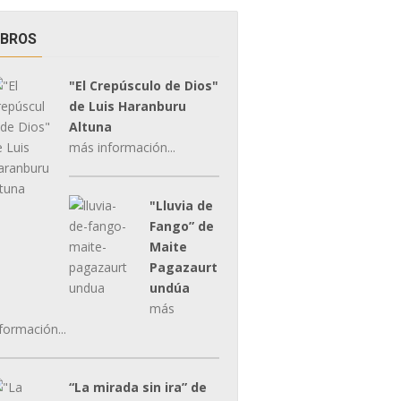
IBROS
"El Crepúsculo de Dios"
de Luis Haranburu
Altuna
más información...
"Lluvia de
Fango” de
Maite
Pagazaurt
undúa
más
formación...
“La mirada sin ira” de