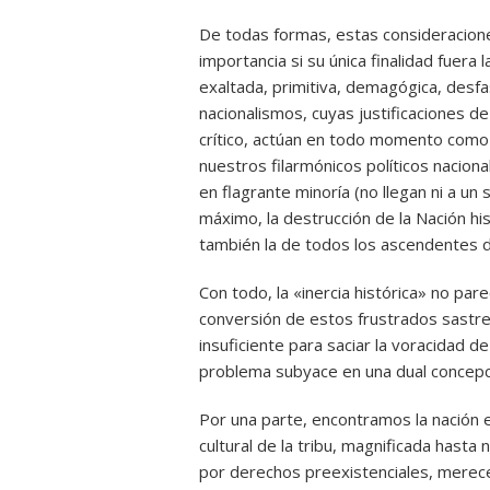
De todas formas, estas consideracion
importancia si su única finalidad fuera
exaltada, primitiva, demagógica, desf
nacionalismos, cuyas justificaciones d
crítico, actúan en todo momento como b
nuestros filarmónicos políticos nacion
en flagrante minoría (no llegan ni a u
máximo, la destrucción de la Nación his
también la de todos los ascendentes 
Con todo, la «inercia histórica» no par
conversión de estos frustrados sastr
insuficiente para saciar la voracidad d
problema subyace en una dual concepci
Por una parte, encontramos la nación e
cultural de la tribu, magnificada hasta 
por derechos preexistenciales, merece