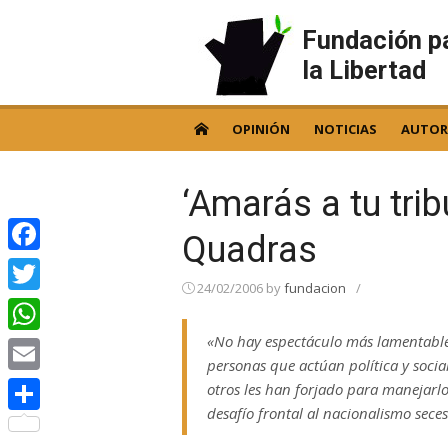
Skip
to
Fundación p
content
la Libertad
OPINIÓN
NOTICIAS
AUTOR
‘Amarás a tu tribu
Quadras
Facebook
24/02/2006
by
fundacion
/
Twitter
«No hay espectáculo más lamentable
WhatsApp
personas que actúan política y socia
Email
otros les han forjado para manejarl
desafío frontal al nacionalismo sece
Compartir