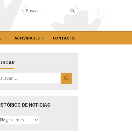
Buscar
Buscar
por:
E
ACTIVIDADES
CONTACTO
USCAR
uscar
Buscar
r:
ISTÓRICO DE NOTICIAS
ISTÓRICO
E
OTICIAS