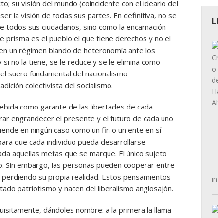
cto; su visión del mundo (coincidente con el ideario del
er la visión de todas sus partes. En definitiva, no se
L
e todos sus ciudadanos, sino como la encarnación
te prisma es el pueblo el que tiene derechos y no el
a en un régimen blando de heteronomía ante los
si no la tiene, se le reduce y se le elimina como
 el suero fundamental del nacionalismo
dición colectivista del socialismo.
cebida como garante de las libertades de cada
rar engrandecer el presente y el futuro de cada uno
iende en ningún caso como un fin o un ente en sí
ara que cada individuo pueda desarrollarse
ada aquellas metas que se marque. El único sujeto
o. Sin embargo, las personas pueden cooperar entre
 perdiendo su propia realidad. Estos pensamientos
in
ado patriotismo y nacen del liberalismo anglosajón.
quisitamente, dándoles nombre: a la primera la llama