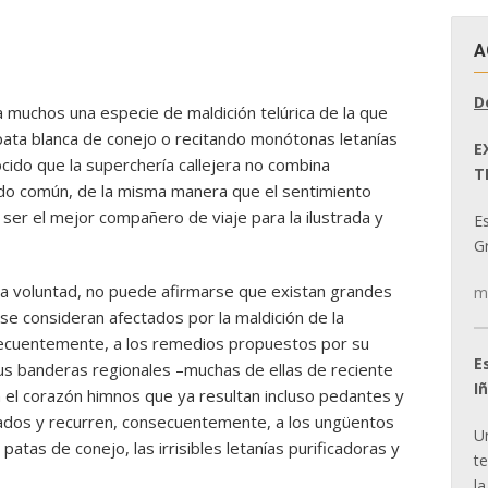
A
D
muchos una especie de maldición telúrica de la que
ata blanca de conejo o recitando monótonas letanías
E
cido que la superchería callejera no combina
T
do común, de la misma manera que el sentimiento
ser el mejor compañero de viaje para la ilustrada y
E
Gr
na voluntad, no puede afirmarse que existan grandes
m
 se consideran afectados por la maldición de la
secuentemente, a los remedios propuestos por su
E
us banderas regionales –muchas de ellas de reciente
I
 el corazón himnos que ya resultan incluso pedantes y
jados y recurren, consecuentemente, a los ungüentos
U
 patas de conejo, las irrisibles letanías purificadoras y
t
la