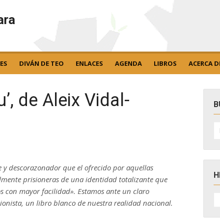
ara
ES
DIVÁN DE TEO
ENLACES
AGENDA
LIBROS
ACERCA D
’, de Aleix Vidal-
B
B
po
 y descorazonador que el ofrecido por aquellas
H
lmente prisioneras de una identidad totalizante que
os con mayor facilidad». Estamos ante un claro
H
D
sionista, un libro blanco de nuestra realidad nacional.
N