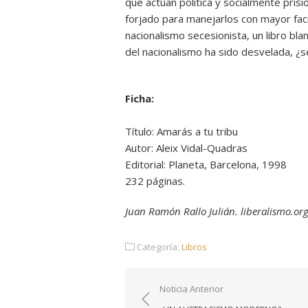
que actúan política y socialmente prisi
forjado para manejarlos con mayor faci
nacionalismo secesionista, un libro bla
del nacionalismo ha sido desvelada, ¿
Ficha:
Título: Amarás a tu tribu
Autor: Aleix Vidal-Quadras
Editorial: Planeta, Barcelona, 1998
232 páginas.
Juan Ramón Rallo Julián. liberalismo.or
Categoría:
Libros
Navegación
Noticia Anterior
de