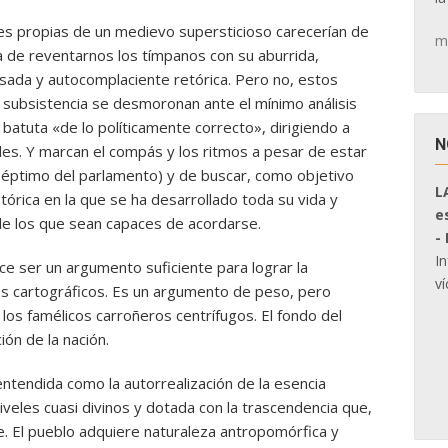
es propias de un medievo supersticioso carecerían de
m
 la de reventarnos los tímpanos con su aburrida,
asada y autocomplaciente retórica. Pero no, estos
e subsistencia se desmoronan ante el mínimo análisis
atuta «de lo políticamente correcto», dirigiendo a
N
ales. Y marcan el compás y los ritmos a pesar de estar
n séptimo del parlamento) y de buscar, como objetivo
L
tórica en la que se ha desarrollado toda su vida y
e
de los que sean capaces de acordarse.
-
I
ece ser un argumento suficiente para lograr la
ví
es cartográficos. Es un argumento de peso, pero
e los famélicos carroñeros centrífugos. El fondo del
ón de la nación.
ntendida como la autorrealización de la esencia
niveles cuasi divinos y dotada con la trascendencia que,
. El pueblo adquiere naturaleza antropomórfica y