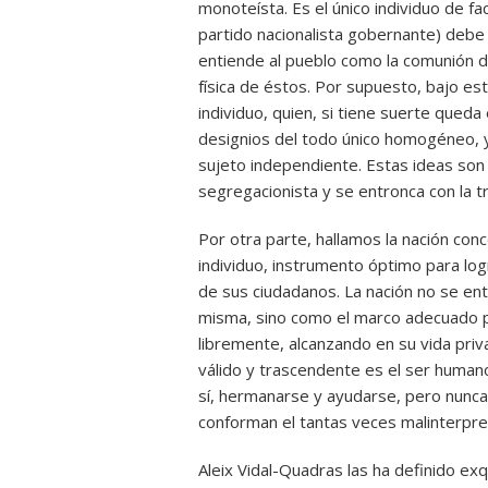
monoteísta. Es el único individuo de fa
partido nacionalista gobernante) debe s
entiende al pueblo como la comunión d
física de éstos. Por supuesto, bajo es
individuo, quien, si tiene suerte qued
designios del todo único homogéneo, y 
sujeto independiente. Estas ideas son
segregacionista y se entronca con la tra
Por otra parte, hallamos la nación con
individuo, instrumento óptimo para log
de sus ciudadanos. La nación no se ent
misma, sino como el marco adecuado p
libremente, alcanzando en su vida priv
válido y trascendente es el ser human
sí, hermanarse y ayudarse, pero nunca
conforman el tantas veces malinterpret
Aleix Vidal-Quadras las ha definido ex