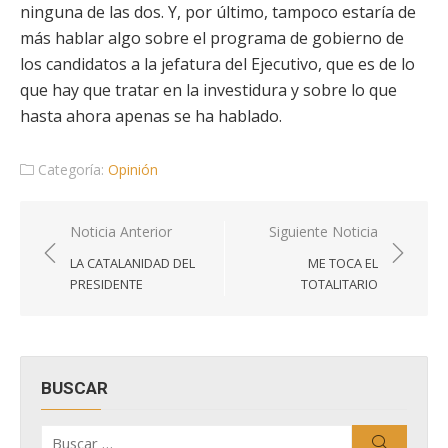
ninguna de las dos. Y, por último, tampoco estaría de
más hablar algo sobre el programa de gobierno de
los candidatos a la jefatura del Ejecutivo, que es de lo
que hay que tratar en la investidura y sobre lo que
hasta ahora apenas se ha hablado.
Categoría:
Opinión
Navegación
Noticia Anterior
Siguiente Noticia
de
LA CATALANIDAD DEL
ME TOCA EL
entradas
PRESIDENTE
TOTALITARIO
BUSCAR
Buscar
Buscar
por: