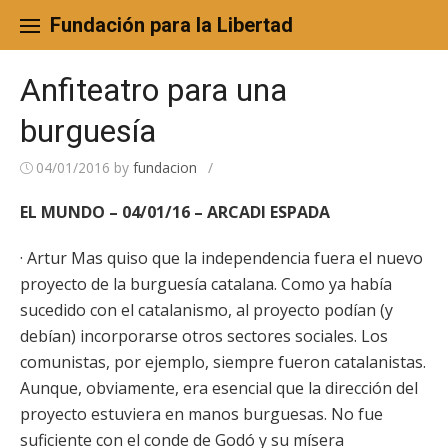
Skip
to
Fundación para la Libertad
content
Anfiteatro para una
burguesía
04/01/2016
by
fundacion
/
EL MUNDO – 04/01/16 – ARCADI ESPADA
· Artur Mas quiso que la independencia fuera el nuevo
proyecto de la burguesía catalana. Como ya había
sucedido con el catalanismo, al proyecto podían (y
debían) incorporarse otros sectores sociales. Los
comunistas, por ejemplo, siempre fueron catalanistas.
Aunque, obviamente, era esencial que la dirección del
proyecto estuviera en manos burguesas. No fue
suficiente con el conde de Godó y su mísera