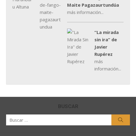
Maite Pagazaurtundúa
más información...
“La mirada
sin ira” de
Javier
Rupérez
más
información...
BUSCAR
Buscar
Busca
por: