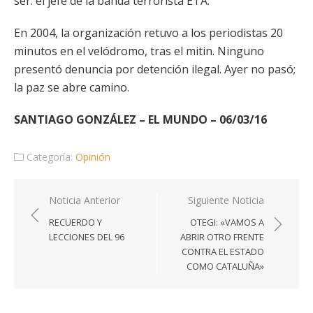
ser: el jefe de la banda terrorista ETA.
En 2004, la organización retuvo a los periodistas 20
minutos en el velódromo, tras el mitin. Ninguno
presentó denuncia por detención ilegal. Ayer no pasó;
la paz se abre camino.
SANTIAGO GONZÁLEZ – EL MUNDO – 06/03/16
Categoría:
Opinión
Navegación
Noticia Anterior
Siguiente Noticia
de
RECUERDO Y
OTEGI: «VAMOS A
entradas
LECCIONES DEL 96
ABRIR OTRO FRENTE
CONTRA EL ESTADO
COMO CATALUÑA»